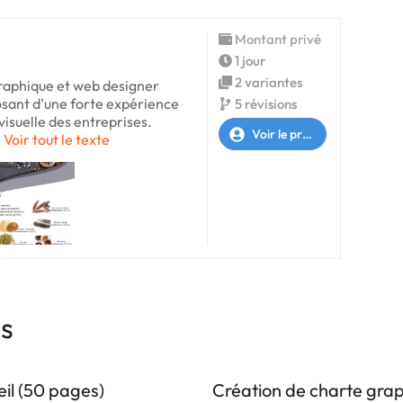
Montant privé
1 jour
2 variantes
graphique et web designer
posant d'une forte expérience
5 révisions
visuelle des entreprises.
Voir le profil
Voir tout le texte
es
eil (50 pages)
Création de charte gra