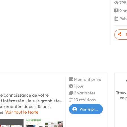
798 
9 pr
Publ
Montant privé
1 jour
Trouv
2 variantes
re connaissance de votre
en 
10 révisions
t intéressée. Je suis graphiste-
périmentée depuis 15 ans,
Voir le profil
ne
Voir tout le texte