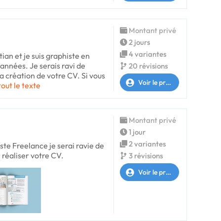
Montant privé
2 jours
4 variantes
ian et je suis graphiste en
années. Je serais ravi de
20 révisions
a création de votre CV. Si vous
Voir le profil
tout le texte
Montant privé
1 jour
2 variantes
te Freelance je serai ravie de
 réaliser votre CV.
3 révisions
Voir le profil