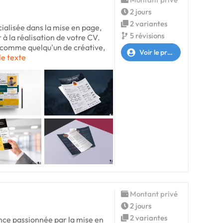
2 jours
2 variantes
ialisée dans la mise en page,
5 révisions
r à la réalisation de votre CV.
 comme quelqu'un de créative,
Voir le profil
le texte
Montant privé
2 jours
2 variantes
nce passionnée par la mise en