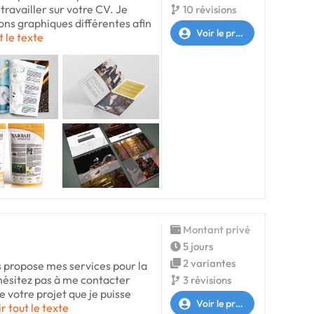
 travailler sur votre CV. Je
10 révisions
ons graphiques différentes afin
Voir le profil
t le texte
Montant privé
5 jours
2 variantes
 propose mes services pour la
'hésitez pas à me contacter
3 révisions
e votre projet que je puisse
Voir le profil
r tout le texte