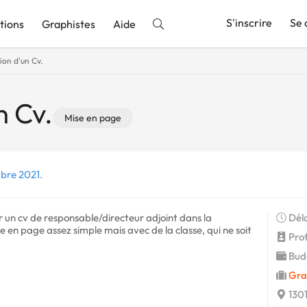
S'inscrire
Se 
tions
Graphistes
Aide
ion d'un Cv.
nnonce
n Cv.
Mise en page
bre 2021.
 un cv de responsable/directeur adjoint dans la
Déla
 en page assez simple mais avec de la classe, qui ne soit
Profi
Budg
Gra
1301