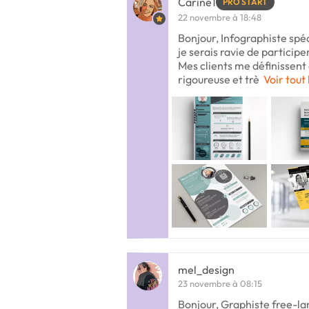
Carine1
PRO START
22 novembre à 18:48
Bonjour, Infographiste spéc
je serais ravie de participe
Mes clients me définissent
rigoureuse et trè
Voir tout 
mel_design
23 novembre à 08:15
Bonjour, Graphiste free-la