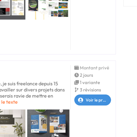
Montant privé
2 jours
1 variante
 je suis freelance depuis 15
ravailler sur divers projets dans
3 révisions
 serais ravie de mettre en
Voir le profil
 le texte