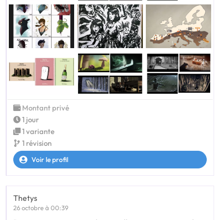
Montant privé
1 jour
1 variante
1 révision
Voir le profil
Thetys
26 octobre à 00:39