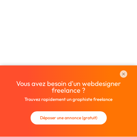
Vous avez besoin d'un webdesigner
freelance ?
Trouvez rapidement un graphiste freelance
Déposer une annonce (gratuit)