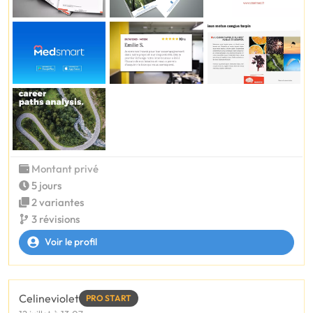
Montant privé
5 jours
2 variantes
3 révisions
Voir le profil
Celineviolet
PRO START