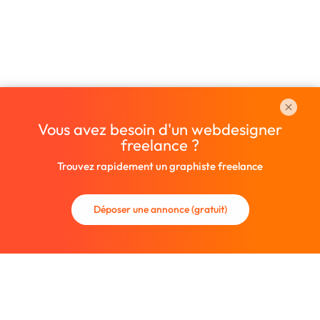
Vous avez besoin d'un webdesigner
freelance ?
Trouvez rapidement un graphiste freelance
Déposer une annonce (gratuit)