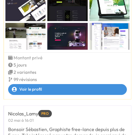
Montant privé
5 jours
2 variantes
99 révisions
Voir le profil
Nicolas_Lamy
PRO
02 mai à 16:01
Bonsoir Sébastien, Graphiste free-lance depuis plus de