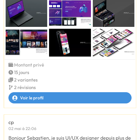
Montant privé
15 jours
2 variantes
2 révisions
Voir le profil
cp
02 mai à 22:06
Bonjour Sebastien, je suis UI/UX designer depuis plus de