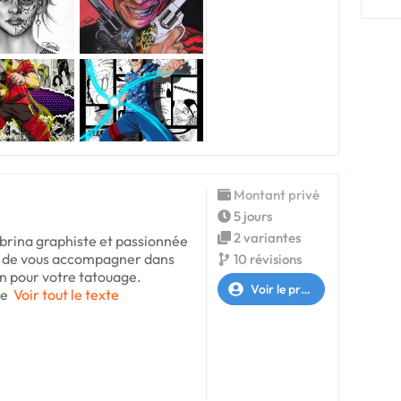
Montant privé
5 jours
2 variantes
brina graphiste et passionnée
vie de vous accompagner dans
10 révisions
in pour votre tatouage.
Voir le profil
te
Voir tout le texte