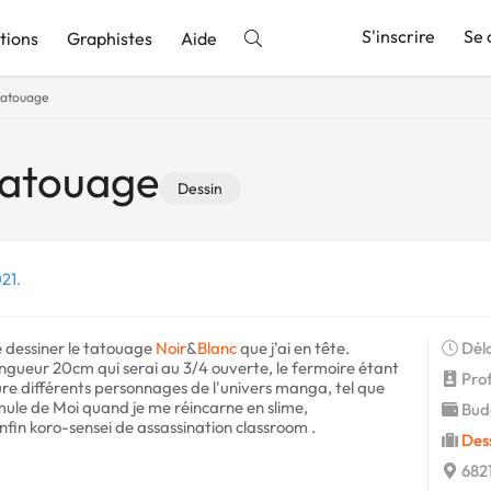
S'inscrire
Se 
tions
Graphistes
Aide
tatouage
nnonce
tatouage
Dessin
21.
e dessiner le tatouage
Noir
&
Blanc
que j'ai en tête.
Déla
ongueur 20cm qui serai au 3/4 ouverte, le fermoire étant
Profi
ure différents personnages de l'univers manga, tel que
mule de Moi quand je me réincarne en slime,
Budg
fin koro-sensei de assassination classroom .
Des
6821