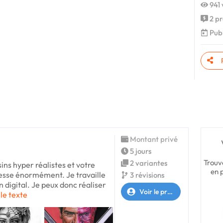
941 
2 pr
Publ
Montant privé
5 jours
Trouv
2 variantes
sins hyper réalistes et votre
en 
resse énormément. Je travaille
3 révisions
n digital. Je peux donc réaliser
Voir le profil
 le texte