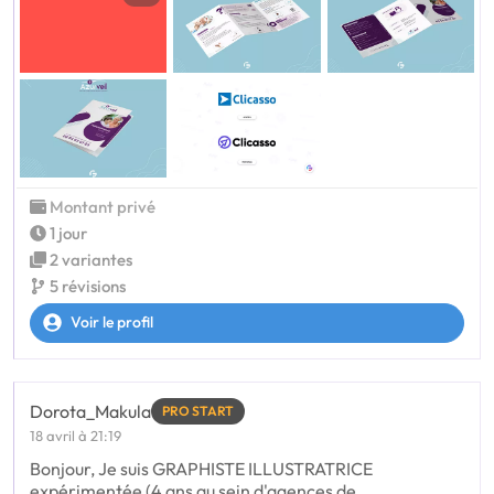
Montant privé
1 jour
2 variantes
5 révisions
Voir le profil
Dorota_Makula
PRO START
18 avril à 21:19
Bonjour, Je suis GRAPHISTE ILLUSTRATRICE
expérimentée (4 ans au sein d'agences de