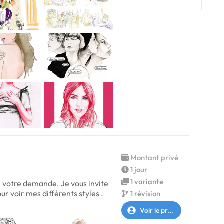
Montant privé
1 jour
1 variante
er votre demande. Je vous invite
ur voir mes différents styles .
1 révision
Voir le profil