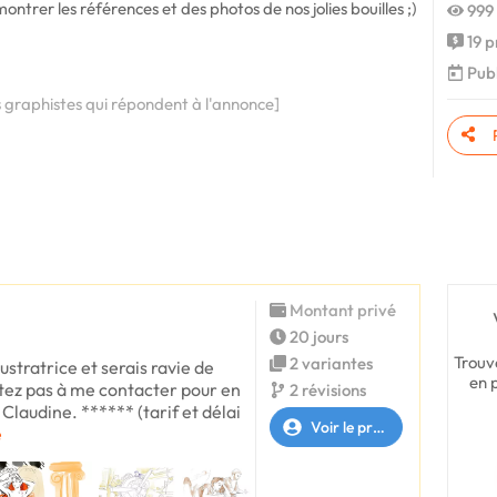
trer les références et des photos de nos jolies bouilles ;)
999 
19 p
Publ
s graphistes qui répondent à l'annonce]
Montant privé
20 jours
Trouv
2 variantes
lustratrice et serais ravie de
en 
itez pas à me contacter pour en
2 révisions
Claudine. ****** (tarif et délai
Voir le profil
e