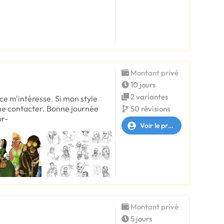
Montant privé
10 jours
2 variantes
e m'intéresse. Si mon style
 me contacter. Bonne journée
50 révisions
or-
Voir le profil
Montant privé
5 jours