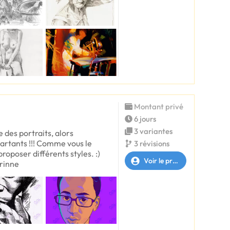
Montant privé
6 jours
3 variantes
 des portraits, alors
rtants !!! Comme vous le
3 révisions
roposer différents styles. :)
Voir le profil
rinne