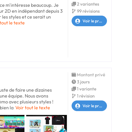
2 variantes
ce m'intéresse beaucoup. Je
teur 2D en indépendant depuis 3
99 révisions
les styles et ce serait un
Voir le profil
tout le texte
Montant privé
3 jours
1 variante
uste de faire une dizaines
t une équipe. Nous avons
1 révision
o avec plusieurs styles !
Voir le profil
bien la
Voir tout le texte