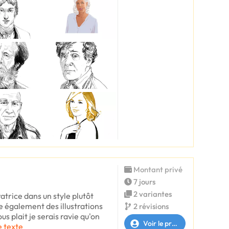
Montant privé
7 jours
2 variantes
ratrice dans un style plutôt
e également des illustrations
2 révisions
us plait je serais ravie qu'on
Voir le profil
e texte