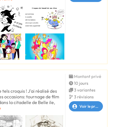
Montant privé
10 jours
3 variantes
 tels croquis ! J'ai réalisé des
es occasions: tournage de film
3 révisions
ans la citadelle de Belle ile,
Voir le profil
e