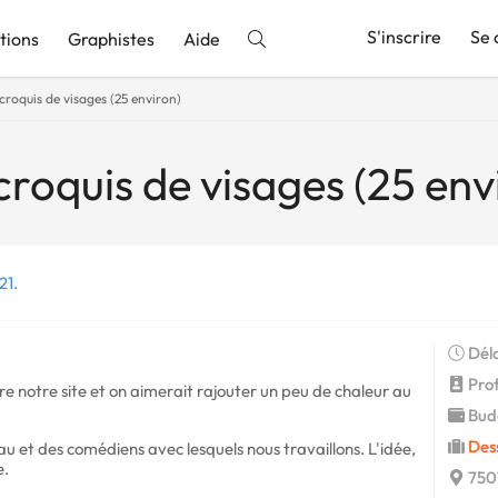
S'inscrire
Se 
tions
Graphistes
Aide
croquis de visages (25 environ)
nnonce
croquis de visages (25 env
21.
Déla
Profi
re notre site et on aimerait rajouter un peu de chaleur au
Budg
Des
 et des comédiens avec lesquels nous travaillons. L'idée,
e.
7501