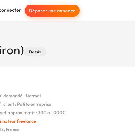
connecter
Déposer une annonce
iron)
Dessin
i demandé : Normal
l client : Petite entreprise
et approximatif : 300 à 1 000€
sinateur freelance
8, France