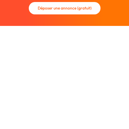
Déposer une annonce (gratuit)
La communauté des graphistes et des designers.
Trouvez un graphiste freelance ou recrutez un nouveau
collaborateur.
Entreprise
À propos
Nous contacter