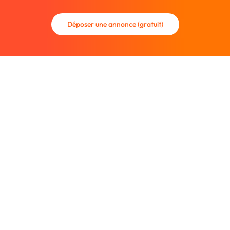
Déposer une annonce (gratuit)
La communauté des graphistes et des designers.
Trouvez un graphiste freelance ou recrutez un nouveau
collaborateur.
Entreprise
À propos