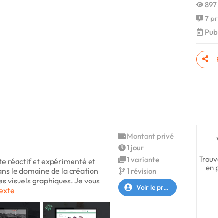
897 
7 pr
Publ
Montant privé
1 jour
Trouv
1 variante
ste réactif et expérimenté et
en 
ans le domaine de la création
1 révision
res visuels graphiques. Je vous
Voir le profil
texte