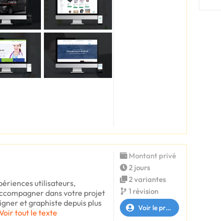
Montant privé
2 jours
2 variantes
périences utilisateurs,
1 révision
accompagner dans votre projet
gner et graphiste depuis plus
Voir le profil
Voir tout le texte