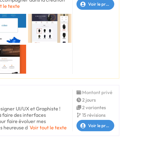
Voir le profil
t le texte
Montant privé
2 jours
2 variantes
esigner UI/UX et Graphiste !
 faire des interfaces
15 révisions
ur faire évoluer mes
Voir le profil
ès heureuse d
Voir tout le texte