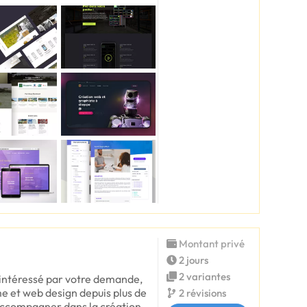
Montant privé
2 jours
2 variantes
s intéressé par votre demande,
me et web design depuis plus de
2 révisions
s accompagner dans la création