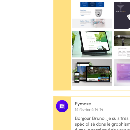
Fymaze
16 février à 14:14
Bonjour Bruno , je suis trè
spécialisé dans le graphis
6 ans je serai ravi de vou