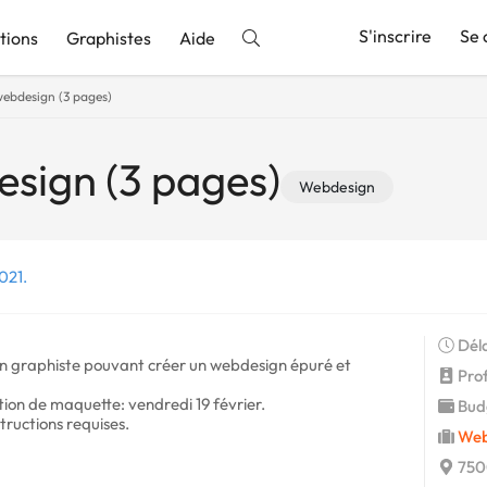
S'inscrire
Se 
tions
Graphistes
Aide
webdesign (3 pages)
nnonce
sign (3 pages)
Webdesign
021.
Déla
 un graphiste pouvant créer un webdesign épuré et
Profi
tion de maquette: vendredi 19 février.
Budg
tructions requises.
Web
7500