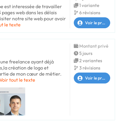
1 variante
 est interessée de travailler
3 pages web dans les délais
6 révisions
siter notre site web pour avoir
Voir le profil
ut le texte
Montant privé
5 jours
2 variantes
jeune freelance ayant déjà
,la création de logo et
3 révisions
partie de mon cœur de métier.
Voir le profil
Voir tout le texte