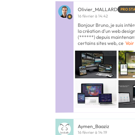
Olivier_MALLARD
PRO ST
16 février à 14:42
Bonjour Bruno, je suis int
la création d'un web design
(******) depuis maintenant
certains sites web, ce
Voir
Aymen_Baaziz
16 février à 14:19