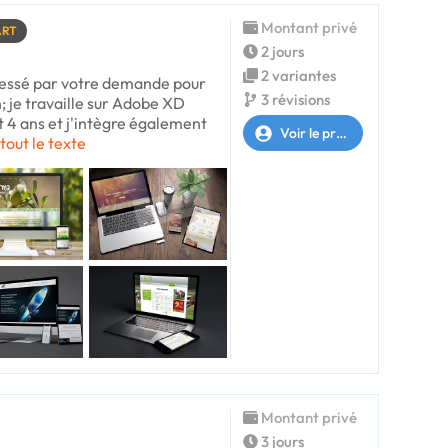
Montant privé
ART
2 jours
2 variantes
éressé par votre demande pour
3 révisions
; je travaille sur Adobe XD
 4 ans et j'intègre également
Voir le profil
 tout le texte
Montant privé
3 jours