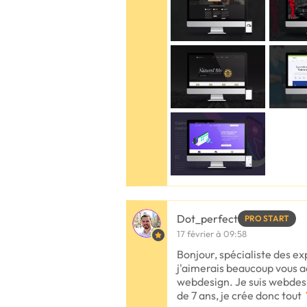
Dot_perfect
PRO START
17 février à 09:58
Bonjour, spécialiste des ex
j'aimerais beaucoup vous 
webdesign. Je suis webdesi
de 7 ans, je crée donc tout