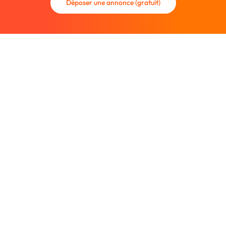
Déposer une annonce (gratuit)
La communauté des graphistes et des designers.
Trouvez un graphiste freelance ou recrutez un nouveau
collaborateur.
Entreprise
À propos
Nous contacter