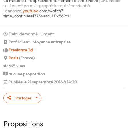
La mission se rapprochera fortement à cette vidéo
[URL visible
seulement pour les graphistes qui répondent à
l'annonce]
youtube
.com/watch?
time_continue=177&v=rcuLPx86PtU
Délai demandé : Urgent
Profil client : Moyenne entreprise
Freelance 3d
Paris
(France)
695 vues
aucune proposition
Publiée le 21 septembre 2016 à 14:30
Partager
Propositions