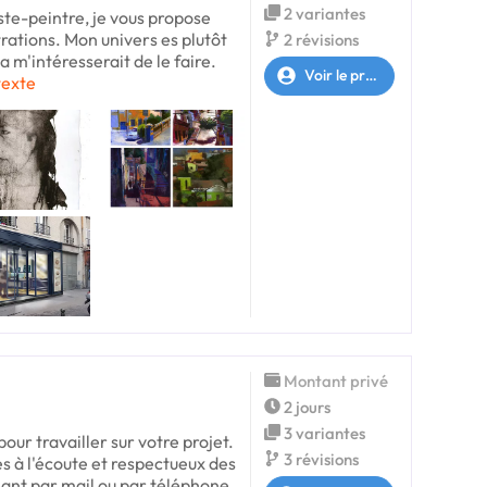
2 variantes
iste-peintre, je vous propose
trations. Mon univers es plutôt
2 révisions
a m'intéresserait de le faire.
Voir le profil
 texte
Montant privé
2 jours
3 variantes
pour travailler sur votre projet.
3 révisions
très à l'écoute et respectueux des
eant par mail ou par téléphone,