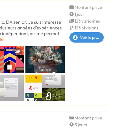
Montant privé
1 jour
123 variantes
ic, DA senior. Je suis intéressé
 plusieurs années d’expériences
123 révisions
 en indépendant, qui me permet
Voir le profil
xte
GIF
Montant privé
5 jours