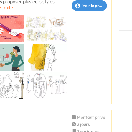
s proposer plusieurs styles
Voir le profil
e texte
Montant privé
2 jours
2 variantes