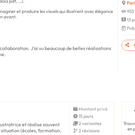
ocs pdf, ...).
Pari
aginer et produire les visuels qui illustrent avec élégance
955 
en avant.
13 p
Publ
collaboration. J'ai vu beaucoup de belles réalisations
ne.
Montant privé
15 jours
Trouv
2 variantes
llustratrice et réalise souvent
en 
 situation (écoles, formation,
2 révisions