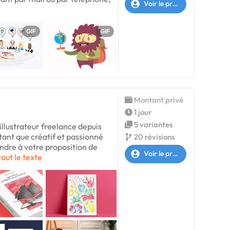
Voir le profil
GIF
GIF
Montant privé
1 jour
5 variantes
 illustrateur freelance depuis
tant que créatif et passionné
20 révisions
dre à votre proposition de
Voir le profil
tout le texte