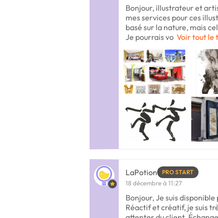
Bonjour, illustrateur et art
mes services pour ces illus
basé sur la nature, mais cel
Je pourrais vo
Voir tout le
LaPotion
PRO START
18 décembre à 11:27
Bonjour, Je suis disponible 
Réactif et créatif, je suis 
attentes du client. Échang