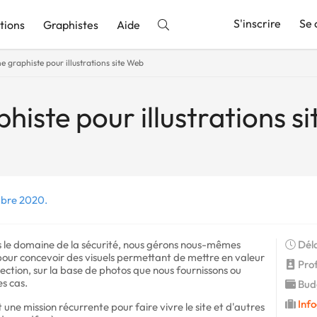
S'inscrire
Se 
tions
Graphistes
Aide
 graphiste pour illustrations site Web
nnonce
iste pour illustrations s
mbre 2020.
 le domaine de la sécurité, nous gérons nous-mêmes
Déla
pour concevoir des visuels permettant de mettre en valeur
Profi
tection, sur la base de photos que nous fournissons ou
es cas.
Budg
Info
 une mission récurrente pour faire vivre le site et d'autres