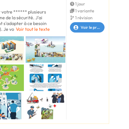
1 jour
1 variante
er votre ****** plusieurs
 de la sécurité. J'ai
1 révision
nt s'adapter à ce besoin
Voir le profil
. Je vo
Voir tout le texte