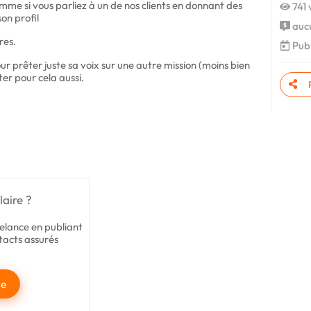
omme si vous parliez à un de nos clients en donnant des
741 
on profil
aucu
res.
Publ
 prêter juste sa voix sur une autre mission (moins bien
er pour cela aussi.
laire ?
elance en publiant
acts assurés
ce