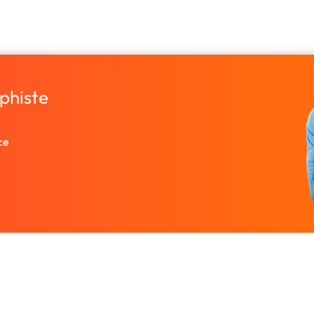
phiste
ce
Entreprise
Ressources
 designers.
À propos
Nos guides prati