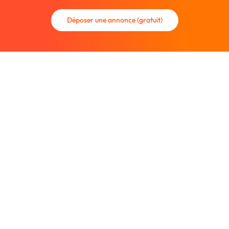
Déposer une annonce (gratuit)
La communauté des graphistes et des designers.
Trouvez un graphiste freelance ou recrutez un nouveau
collaborateur.
Entreprise
À propos