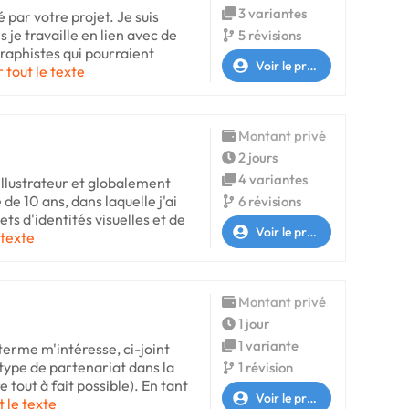
3 variantes
é par votre projet. Je suis
 je travaille en lien avec de
5 révisions
graphistes qui pourraient
Voir le profil
r tout le texte
Montant privé
2 jours
4 variantes
 illustrateur et globalement
 de 10 ans, dans laquelle j'ai
6 révisions
ts d'identités visuelles et de
Voir le profil
 texte
Montant privé
1 jour
1 variante
 terme m'intéresse, ci-joint
 type de partenariat dans la
1 révision
e tout à fait possible). En tant
Voir le profil
t le texte