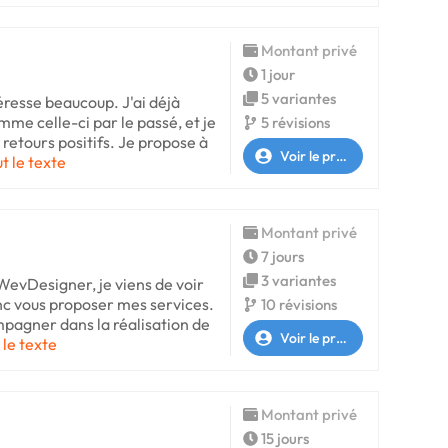
Montant privé
1 jour
5 variantes
éresse beaucoup. J'ai déjà
e celle-ci par le passé, et je
5 révisions
 retours positifs. Je propose à
Voir le profil
ut le texte
Montant privé
7 jours
3 variantes
WevDesigner, je viens de voir
nc vous proposer mes services.
10 révisions
mpagner dans la réalisation de
Voir le profil
 le texte
Montant privé
15 jours