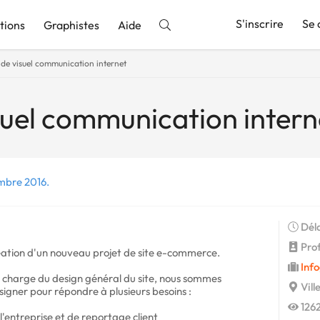
S'inscrire
Se 
tions
Graphistes
Aide
 de visuel communication internet
nnonce
suel communication intern
mbre 2016.
Déla
Profi
ation d'un nouveau projet de site e-commerce.
Info
e charge du design général du site, nous sommes
Vill
igner pour répondre à plusieurs besoins :
1262
l'entreprise et de reportage client