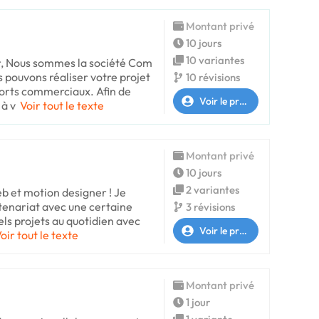
Montant privé
10 jours
10 variantes
, Nous sommes la société Com
pouvons réaliser votre projet
10 révisions
ports commerciaux. Afin de
Voir le profil
 à v
Voir tout le texte
Montant privé
10 jours
2 variantes
eb et motion designer ! Je
tenariat avec une certaine
3 révisions
tels projets au quotidien avec
Voir le profil
oir tout le texte
Montant privé
1 jour