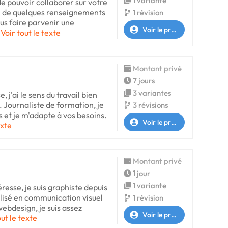
1 variante
de pouvoir collaborer sur votre
in de quelques renseignements
1 révision
us faire parvenir une
Voir le profil
Voir tout le texte
Montant privé
7 jours
3 variantes
, j'ai le sens du travail bien
s. Journaliste de formation, je
3 révisions
 et je m'adapte à vos besoins.
Voir le profil
exte
Montant privé
1 jour
1 variante
éresse, je suis graphiste depuis
ialisé en communication visuel
1 révision
ebdesign, je suis assez
Voir le profil
out le texte