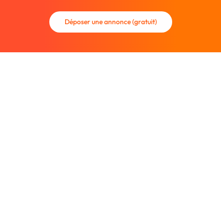
Déposer une annonce (gratuit)
La communauté des graphistes et des designers.
Trouvez un graphiste freelance ou recrutez un nouveau
collaborateur.
Entreprise
À propos