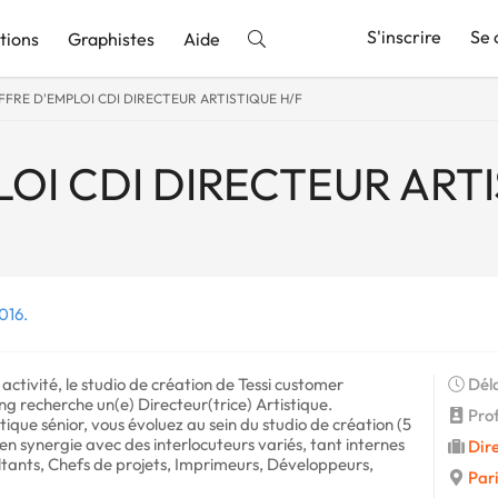
S'inscrire
Se 
tions
Graphistes
Aide
FFRE D'EMPLOI CDI DIRECTEUR ARTISTIQUE H/F
nnonce
OI CDI DIRECTEUR ARTI
016.
tivité, le studio de création de Tessi customer
Déla
 recherche un(e) Directeur(trice) Artistique.
Prof
ique sénior, vous évoluez au sein du studio de création (5
 en synergie avec des interlocuteurs variés, tant internes
Dire
ltants, Chefs de projets, Imprimeurs, Développeurs,
Pari