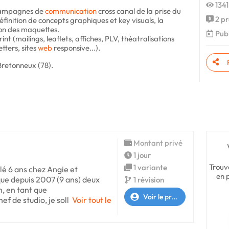
1341
 campagnes de
communication
cross canal de la prise du
2 pr
éfinition de concepts graphiques et key visuals, la
ion des maquettes.
Publ
nt (mailings, leaflets, affiches, PLV, théatralisations
tters, sites
web
responsive...).
Bretonneux (78).
Montant privé
1 jour
Trouv
1 variante
lé 6 ans chez Angie et
en 
ue depuis 2007 (9 ans) deux
1 révision
, en tant que
Voir le profil
f de studio, je soll
Voir tout le