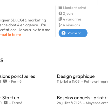
Montant privé
2 jours
4 variantes
signer 3D, CGI & marketing
ence dont 4 en agence. J'ai
4 révisions
créations. Je vous invite à me
Voir le profil
 tout le texte
es
sions ponctuelles
Design graphique
8
Fermé
11 juillet à 11:03
Petite entrepri
r Start up
Besoins annuels : print 
0
Fermé
24 juillet à 21:25
Moyenne entr