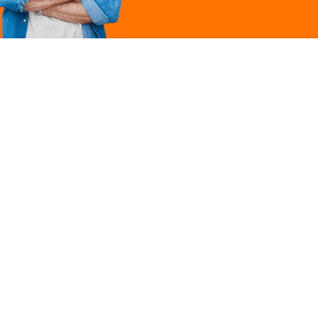
Légal
ques
Mentions légales
ille
Politique de
confidentialité
Conditions générales
 une marque du groupe