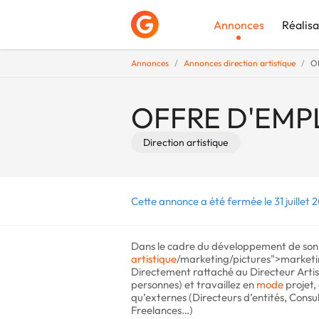
Annonces
Réalisa
Annonces
Annonces direction artistique
O
Déposer une a
OFFRE D'EMPL
Direction artistique
Cette annonce a été fermée le 31 juillet 2
Dans le cadre du développement de son ac
artistique
/marketing/pictures">marketing
Directement rattaché au Directeur Artist
personnes) et travaillez en
mode
projet,
qu’externes (Directeurs d’entités, Consu
Freelances…)