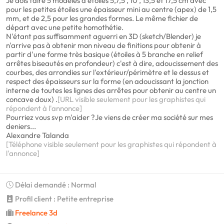
Je dois faire 5 modèles d'étoiles 5,7,5 , 10 , 13,5 et 17,5 cm avec
pour les petites étoiles une épaisseur mini au centre (apex) de 1,5
mm, et de 2,5 pour les grandes formes. Le même fichier de
départ avec une petite homothétie.
N'étant pas suffisamment aguerri en 3D (sketch/Blender) je
n'arrive pas à obtenir mon niveau de finitions pour obtenir à
partir d'une forme très basique (étoiles à 5 branche en relief
arrêtes biseautés en profondeur) c'est à dire, adoucissement des
courbes, des arrondies sur l'extérieur/périmètre et le dessus et
respect des épaisseurs sur la forme (en adoucissant la jonction
interne de toutes les lignes des arrêtes pour obtenir au centre un
concave doux) .
[URL visible seulement pour les graphistes qui
répondent à l'annonce]
Pourriez vous svp m'aider ?Je viens de créer ma société sur mes
deniers...
Alexandre Talanda
[Téléphone visible seulement pour les graphistes qui répondent à
l'annonce]
Délai demandé : Normal
Profil client : Petite entreprise
Freelance 3d