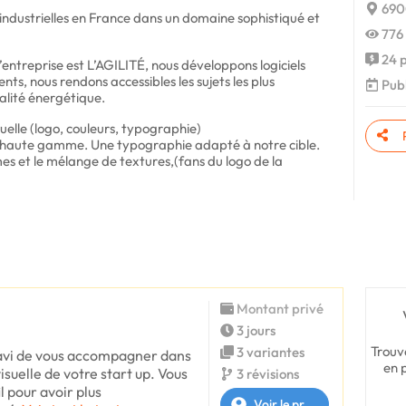
690
 industrielles en France dans un domaine sophistiqué et
776 
24 p
entreprise est L’AGILITÉ, nous développons logiciels
nts, nous rendons accessibles les sujets les plus
Publ
alité énergétique.
uelle (logo, couleurs, typographie)
e, haute gamme. Une typographie adapté à notre cible.
es et le mélange de textures,(fans du logo de la
Montant privé
3 jours
Trouv
3 variantes
ravi de vous accompagner dans
en 
visuelle de votre start up. Vous
3 révisions
 pour avoir plus
Voir le profil