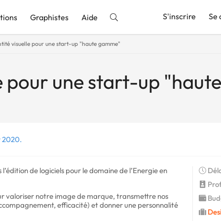
S'inscrire
Se 
tions
Graphistes
Aide
ntité visuelle pour une start-up "haute gamme"
nnonce
lle pour une start-up "hau
r 2020.
 l’édition de logiciels pour le domaine de l’Energie en
Déla
Profi
ur valoriser notre image de marque, transmettre nos
Budg
, accompagnement, efficacité) et donner une personnalité
Des