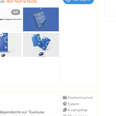
écé
Voir tout le texte
GIF
Montant privé
5 jours
4 variantes
ndépendante sur Toulouse