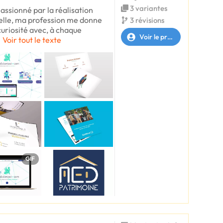
3 variantes
ssionné par la réalisation
suelle, ma profession me donne
3 révisions
curiosité avec, à chaque
Voir le profil
Voir tout le texte
GIF