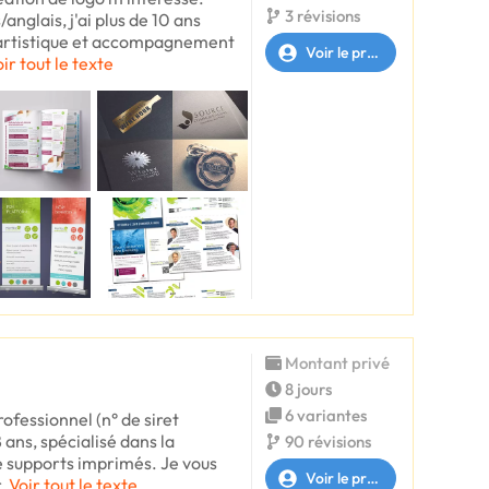
3 révisions
anglais, j'ai plus de 10 ans
 artistique et accompagnement
Voir le profil
ir tout le texte
Montant privé
8 jours
6 variantes
rofessionnel (n° de siret
8 ans, spécialisé dans la
90 révisions
e supports imprimés. Je vous
Voir le profil
r
Voir tout le texte