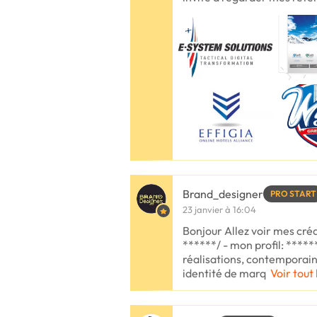
Brand_designer
PRO START
23 janvier à 16:04
Bonjour Allez voir mes créa
******/ - mon profil: ****
réalisations, contemporaine
identité de marq
Voir tout 