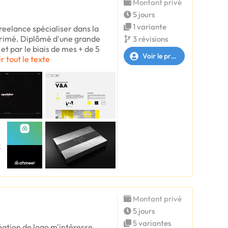
Montant privé
5 jours
1 variante
freelance spécialiser dans la
rimé. Diplômé d'une grande
3 révisions
et par le biais de mes + de 5
Voir le profil
r tout le texte
Montant privé
5 jours
5 variantes
éation de logo m'intéresse.