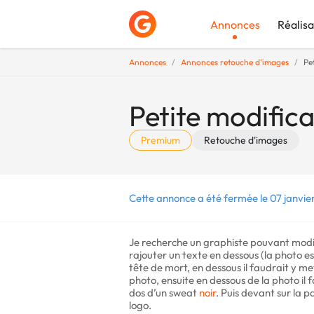
Annonces
Réalisa
Annonces
Annonces retouche d'images
Pe
Déposer une a
Petite modifica
Premium
Retouche d'images
Cette annonce a été fermée le 07 janvie
Je recherche un graphiste pouvant modif
rajouter un texte en dessous (la photo e
tête de mort, en dessous il faudrait y me
photo, ensuite en dessous de la photo il f
dos d’un sweat
noir
. Puis devant sur la 
logo.