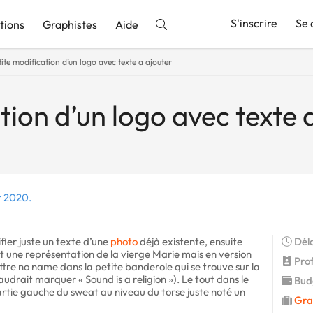
S'inscrire
Se 
tions
Graphistes
Aide
tite modification d’un logo avec texte a ajouter
nnonce
tion d’un logo avec texte 
r 2020.
ier juste un texte d’une
photo
déjà existente, ensuite
Déla
st une représentation de la vierge Marie mais en version
Profi
ttre no name dans la petite banderole qui se trouve sur la
audrait marquer « Sound is a religion »). Le tout dans le
Budg
partie gauche du sweat au niveau du torse juste noté un
Gra