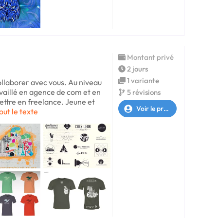
Montant privé
2 jours
1 variante
collaborer avec vous. Au niveau
availlé en agence de com et en
5 révisions
ttre en freelance. Jeune et
Voir le profil
out le texte