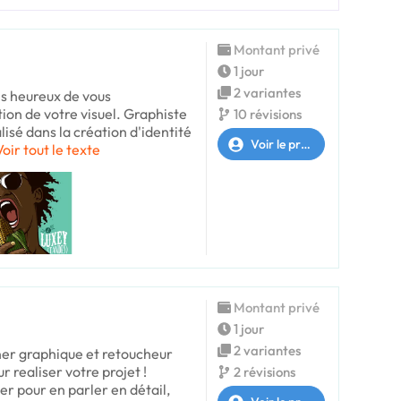
Montant privé
1 jour
2 variantes
is heureux de vous
on de votre visuel. Graphiste
10 révisions
alisé dans la création d'identité
Voir le profil
Voir tout le texte
Montant privé
1 jour
2 variantes
ner graphique et retoucheur
ur realiser votre projet !
2 révisions
r pour en parler en détail,