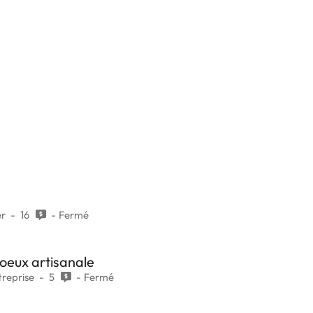
er
16
Fermé
oeux artisanale
treprise
5
Fermé