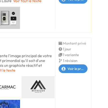
n Laure
Voir tout le texte
Montant privé
1 jour
1 variante
ente l'image principal de votre
t primordial qu'il soit d'une
1 révision
is un graphiste réactif et
Voir le profil
t le texte