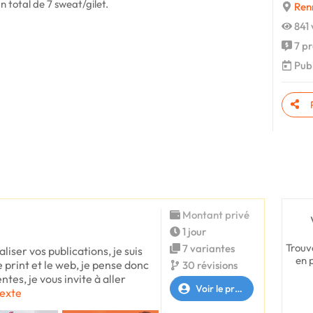
un total de 7 sweat/gilet.
Ren
841 
7 pr
Publ
Montant privé
1 jour
Trouv
7 variantes
aliser vos publications, je suis
en 
e print et le web, je pense donc
30 révisions
tes, je vous invite à aller
Voir le profil
texte