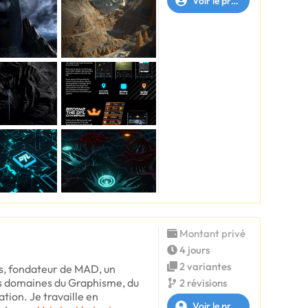
Voir le profil
Montant privé
4 jours
2 variantes
s, fondateur de MAD, un
es domaines du Graphisme, du
2 révisions
ration. Je travaille en
Voir le profil