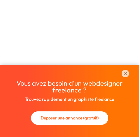
Vous avez besoin d'un webdesigner
freelance ?
Trouvez rapidement un graphiste freelance
Déposer une annonce (gratuit)