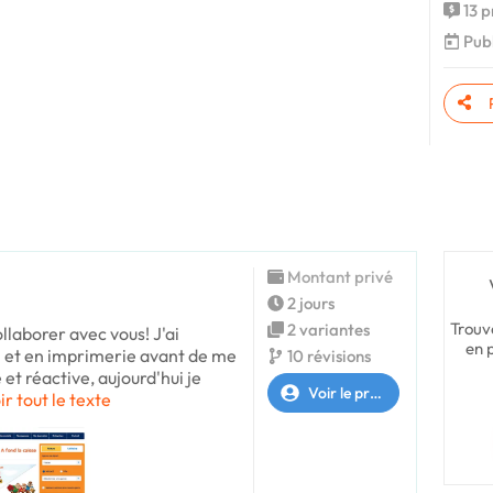
13 p
Publ
Montant privé
2 jours
Trouv
2 variantes
ollaborer avec vous! J'ai
en 
m et en imprimerie avant de me
10 révisions
et réactive, aujourd'hui je
Voir le profil
ir tout le texte