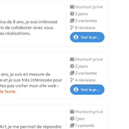
Montant privé
2 jours
2 variantes
us de 8 ans, je suis intéressé
vis de collaborer avec vous.
8 révisions
es réalisations.
Voir le profil
Montant privé
2 jours
2 variantes
 ans, je suis en mesure de
e et je suis très intéressée pour
4 révisions
tez pas visiter mon site web :
Voir le profil
 le texte
Montant privé
1 jour
1 variante
’Art, je me permet de répondre