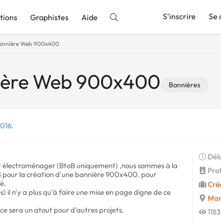
S'inscrire
Se 
tions
Graphistes
Aide
bannière Web 900x400
nnonce
nière Web 900x400
Bannières
2016.
Déla
it électroménager (BtoB uniquement) ,nous sommes à la
Prof
B
pour la création d'une bannière 900x400. pour
é.
Cré
tes) il n'y a plus qu'à faire une mise en page digne de ce
Mars
ce sera un atout pour d'autres projets.
1183