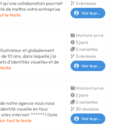
 qu'une collaboration pourrait
3 révisions
nté de mettre votre entreprise
Voir le profil
ut le texte
Montant privé
3 jours
3 variantes
 illustrateur et globalement
 de 10 ans, dans laquelle j'ai
3 révisions
ts d'identités visuelles et de
Voir le profil
 texte
Montant privé
2 jours
2 variantes
n de notre agence nous nous
dentité visuelle en tous
30 révisions
sites internet: ******/ (liste
Voir le profil
oir tout le texte