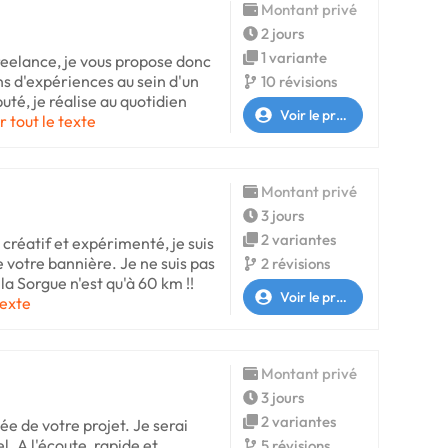
Montant privé
2 jours
1 variante
freelance, je vous propose donc
ns d'expériences au sein d'un
10 révisions
té, je réalise au quotidien
Voir le profil
r tout le texte
Montant privé
3 jours
2 variantes
créatif et expérimenté, je suis
e votre bannière. Je ne suis pas
2 révisions
 la Sorgue n'est qu'à 60 km !!
Voir le profil
texte
Montant privé
3 jours
2 variantes
ée de votre projet. Je serai
el. A l'écoute, rapide et
5 révisions