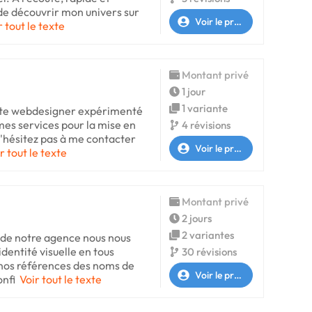
 de découvrir mon univers sur
Voir le profil
r tout le texte
Montant privé
1 jour
1 variante
histe webdesigner expérimenté
 mes services pour la mise en
4 révisions
'hésitez pas à me contacter
Voir le profil
r tout le texte
Montant privé
2 jours
2 variantes
n de notre agence nous nous
dentité visuelle en tous
30 révisions
nos références des noms de
Voir le profil
onfi
Voir tout le texte