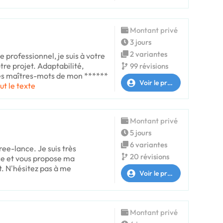
Montant privé
3 jours
2 variantes
 professionnel, je suis à votre
tre projet. Adaptabilité,
99 révisions
 les maîtres-mots de mon ******
Voir le profil
ut le texte
Montant privé
5 jours
6 variantes
ree-lance. Je suis très
20 révisions
ce et vous propose ma
t. N'hésitez pas à me
Voir le profil
Montant privé