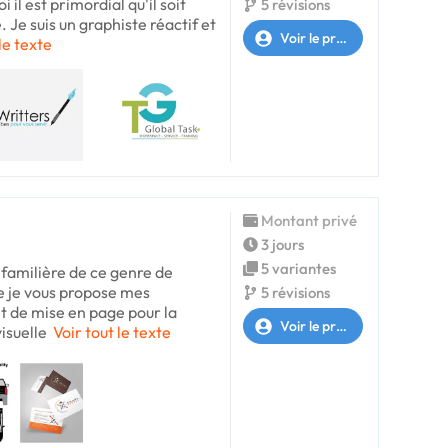
 il est primordial qu'il soit
5 révisions
 Je suis un graphiste réactif et
Voir le profil
le texte
Montant privé
3 jours
5 variantes
 familière de ce genre de
que je vous propose mes
5 révisions
 de mise en page pour la
Voir le profil
visuelle
Voir tout le texte