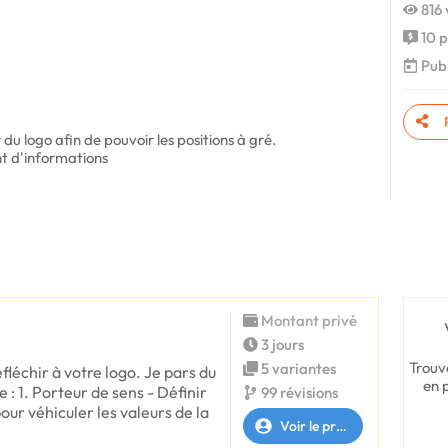
816 
10 p
Publ
u logo afin de pouvoir les positions à gré.
t d'informations
Montant privé
3 jours
Trouv
5 variantes
éfléchir à votre logo. Je pars du
en 
e : 1. Porteur de sens - Définir
99 révisions
ur véhiculer les valeurs de la
Voir le profil