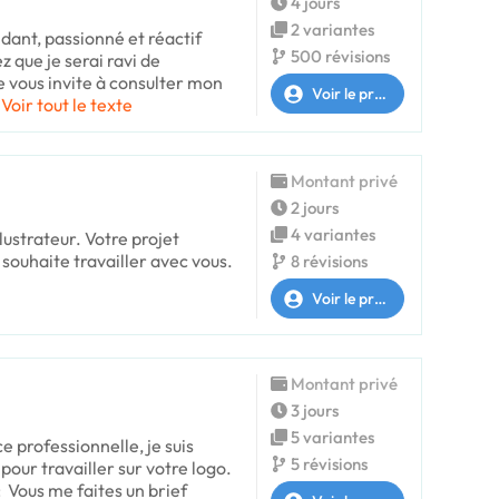
4 jours
2 variantes
dant, passionné et réactif
500 révisions
z que je serai ravi de
Je vous invite à consulter mon
Voir le profil
Voir tout le texte
Montant privé
2 jours
4 variantes
llustrateur. Votre projet
souhaite travailler avec vous.
8 révisions
Voir le profil
Montant privé
3 jours
5 variantes
e professionnelle, je suis
5 révisions
our travailler sur votre logo.
 Vous me faites un brief