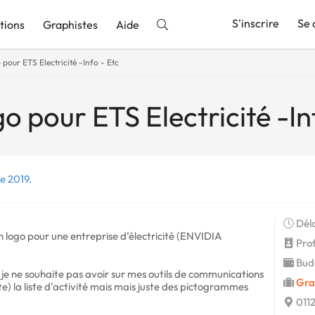
S'inscrire
Se 
tions
Graphistes
Aide
 pour ETS Electricité -Info - Etc
nnonce
o pour ETS Electricité -In
e 2019.
Déla
n logo pour une entreprise d’électricité (ENVIDIA
Profi
Budg
é je ne souhaite pas avoir sur mes outils de communications
Gra
ête) la liste d'activité mais mais juste des pictogrammes
0112