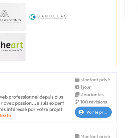
Montant privé
1 jour
2 variantes
web professionnel depuis plus
100 révisions
er avec passion. Je suis expert
très intéressé par votre projet
Voir le profil
 texte
Montant privé