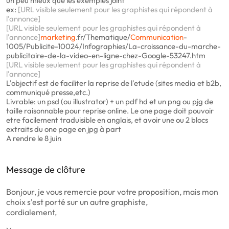
un peu mieux que les exemples joint
ex:
[URL visible seulement pour les graphistes qui répondent à
l'annonce]
[URL visible seulement pour les graphistes qui répondent à
l'annonce]
marketing
.fr/Thematique/
Communication
-
1005/Publicite-10024/Infographies/La-croissance-du-marche-
publicitaire-de-la-video-en-ligne-chez-Google-53247.htm
[URL visible seulement pour les graphistes qui répondent à
l'annonce]
L'objectif est de faciliter la reprise de l'etude (sites media et b2b,
communiqué presse,etc.)
Livrable: un psd (ou illustrator) + un pdf hd et un png ou pjg de
taille raisonnable pour reprise online. Le one page doit pouvoir
etre facilement traduisible en anglais, et avoir une ou 2 blocs
extraits du one page en jpg à part
A rendre le 8 juin
Message de clôture
Bonjour, je vous remercie pour votre proposition, mais mon
choix s'est porté sur un autre graphiste,
cordialement,