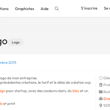
S'inscrire
Se 
tions
Graphistes
Aide
o
nnonce
go
Logo
mbre 2019.
 logo de mon entreprise.
Déla
récédentes créations, le tarif et le délai de création svp.
Profi
sign
pour startup, avec des couleurs clairs, du
bleu
et un
Budg
Gra
b
et print
9215