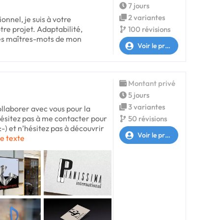
7 jours
2 variantes
onnel, je suis à votre
tre projet. Adaptabilité,
100 révisions
 les maîtres-mots de mon
Voir le profil
Montant privé
5 jours
3 variantes
collaborer avec vous pour la
hésitez pas à me contacter pour
50 révisions
-) et n’hésitez pas à découvrir
Voir le profil
le texte