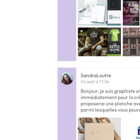
SandraLoutre
02 août à 17:34
Bonjour, je suis graphiste et
immédiatement pour la créa
proposerai une planche ave
parmi lesquelles vous pourr