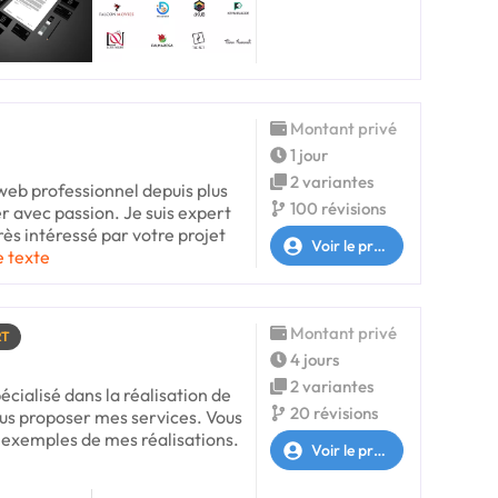
Montant privé
1 jour
2 variantes
web professionnel depuis plus
100 révisions
er avec passion. Je suis expert
très intéressé par votre projet
Voir le profil
e texte
Montant privé
RT
4 jours
2 variantes
écialisé dans la réalisation de
20 révisions
us proposer mes services. Vous
s exemples de mes réalisations.
Voir le profil