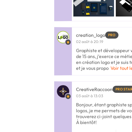
creation_logo
PRO
02 août à 20:19
Graphiste et développeur 
de 15 ans, j’exerce ce méti
en création logo et je suis 
et je vous propo
Voir tout l
CreativeRaccoon
PRO STA
03 août à 13:03
Bonjour, étant graphiste sp
logos, je me permets de vo
trouverez ci-joint quelque
À bientôt!