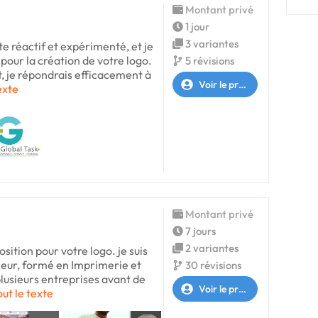
Montant privé
1 jour
3 variantes
te réactif et expérimenté, et je
pour la création de votre logo.
5 révisions
t, je répondrais efficacement à
Voir le profil
exte
Montant privé
7 jours
2 variantes
osition pour votre logo. je suis
eur, formé en Imprimerie et
30 révisions
plusieurs entreprises avant de
Voir le profil
out le texte