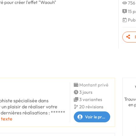
té pour créer l'effet "Waouh"
756 
15 p
Publ
Montant privé
3 jours
Trouv
3 variantes
aphiste spécialisée dans
en 
t un plaisir de réaliser votre
20 révisions
 dernières réalisations : ******
Voir le profil
e texte