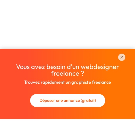
Vous avez besoin d'un webdesigner
freelance ?
Trouvez rapidement un graphiste freelance
Déposer une annonce (gratuit)