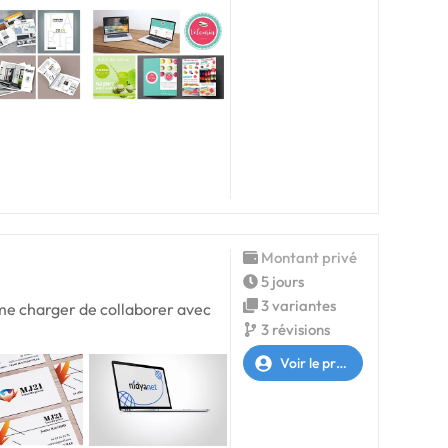
Montant privé
5 jours
3 variantes
 me charger de collaborer avec
3 révisions
Voir le profil