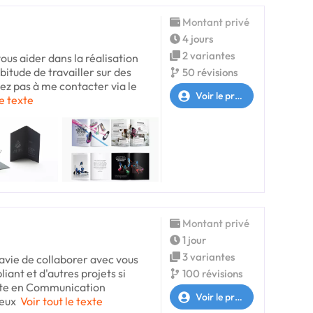
Montant privé
4 jours
2 variantes
vous aider dans la réalisation
abitude de travailler sur des
50 révisions
ez pas à me contacter via le
Voir le profil
le texte
Montant privé
1 jour
3 variantes
ravie de collaborer avec vous
liant et d'autres projets si
100 révisions
ante en Communication
Voir le profil
peux
Voir tout le texte