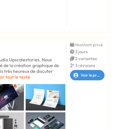
Montant privé
3 jours
2 variantes
studio Upscalestories. Nous
é de la création graphique de
3 révisions
is très heureux de discuter
Voir le profil
oir tout le texte