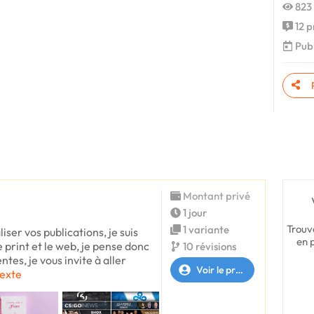
823 
12 p
Publ
Montant privé
1 jour
Trouv
1 variante
liser vos publications, je suis
en 
e print et le web, je pense donc
10 révisions
tes, je vous invite à aller
Voir le profil
texte