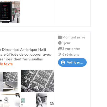
Montant privé
1 jour
3 variantes
 Directrice Artistique Multi-
aste à l’idée de collaborer avec
6 révisions
iser des identités visuelles
Voir le profil
 le texte