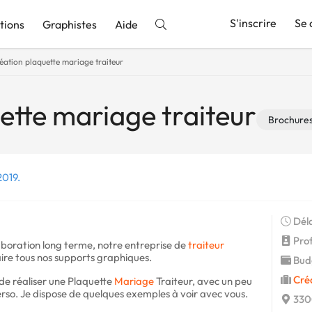
S'inscrire
Se 
tions
Graphistes
Aide
éation plaquette mariage traiteur
nnonce
ette mariage traiteur
Brochures 
2019.
Déla
Profi
aboration long terme, notre entreprise de
traiteur
aire tous nos supports graphiques.
Budg
Cré
de réaliser une Plaquette
Mariage
Traiteur, avec un peu
rso. Je dispose de quelques exemples à voir avec vous.
330