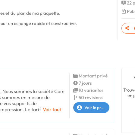
22 p
Publ
xtes et du plan de ma plaquette.
pour un échange rapide et constructive.
Montant privé
7 jours
Trouv
10 variantes
, Nous sommes la société Com
en 
s sommes en mesure de
50 révisions
de vos supports de
Voir le profil
impression. Le tarif
Voir tout