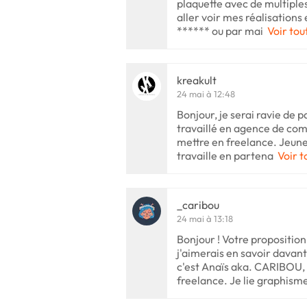
plaquette avec de multiple
aller voir mes réalisations
****** ou par mai
Voir tou
kreakult
24 mai à 12:48
Bonjour, je serai ravie de pa
travaillé en agence de co
mettre en freelance. Jeune 
travaille en partena
Voir t
_caribou
24 mai à 13:18
Bonjour ! Votre propositio
j'aimerais en savoir davan
c'est Anaïs aka. CARIBOU, g
freelance. Je lie graphism