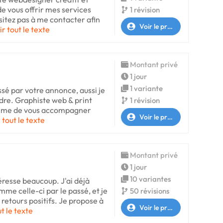
de vous offrir mes services
1 révision
ésitez pas à me contacter afin
Voir le profil
ir tout le texte
Montant privé
1 jour
1 variante
essé par votre annonce, aussi je
re. Graphiste web & print
1 révision
 même de vous accompagner
Voir le profil
 tout le texte
Montant privé
1 jour
10 variantes
éresse beaucoup. J'ai déjà
e celle-ci par le passé, et je
50 révisions
 retours positifs. Je propose à
Voir le profil
ut le texte