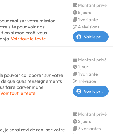
Montant privé
5 jours
1 variante
 pour réaliser votre mission
tre site pour voir nos
4 révisions
ition si mon profil vous
Voir le profil
Benja
Voir tout le texte
Montant privé
1 jour
1 variante
de pouvoir collaborer sur votre
in de quelques renseignements
1 révision
us faire parvenir une
Voir le profil
Voir tout le texte
Montant privé
2 jours
3 variantes
e, je serai ravi de réaliser votre