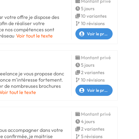
Montant privé
5 jours
10 variantes
ar votre offre je dispose des
in de réaliser votre
10 révisions
ce nos compétences sont
Voir le profil
 réseau
Voir tout le texte
Montant privé
5 jours
2 variantes
freelance je vous propose donc
nonce m'intéresse fortement.
10 révisions
éer de nombreuses brochures
Voir le profil
Voir tout le texte
Montant privé
4 jours
2 variantes
 vous accompagner dans votre
te confirmée, je maitrise
5 révisions