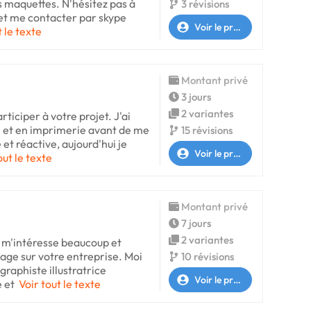
s maquettes. N'hésitez pas à
3 révisions
 et me contacter par skype
Voir le profil
t le texte
Montant privé
3 jours
2 variantes
rticiper à votre projet. J'ai
m et en imprimerie avant de me
15 révisions
et réactive, aujourd'hui je
Voir le profil
out le texte
Montant privé
7 jours
2 variantes
n m'intéresse beaucoup et
tage sur votre entreprise. Moi
10 révisions
raphiste illustratrice
Voir le profil
e et
Voir tout le texte