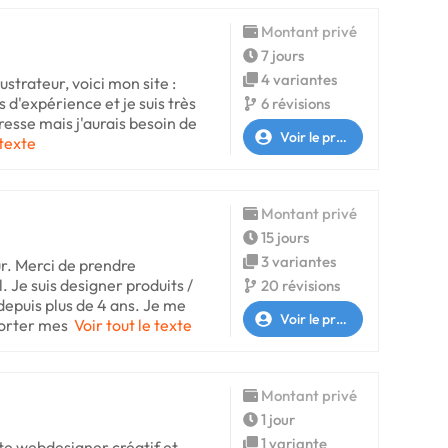
Montant privé
7 jours
4 variantes
lustrateur, voici mon site :
 d'expérience et je suis très
6 révisions
éresse mais j'aurais besoin de
Voir le profil
 texte
Montant privé
15 jours
3 variantes
. Merci de prendre
 Je suis designer produits /
20 révisions
epuis plus de 4 ans. Je me
Voir le profil
porter mes
Voir tout le texte
Montant privé
1 jour
1 variante
ste webdesigner créatif et