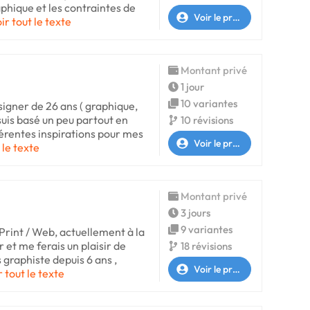
phique et les contraintes de
Voir le profil
ir tout le texte
Montant privé
1 jour
10 variantes
esigner de 26 ans ( graphique,
 suis basé un peu partout en
10 révisions
férentes inspirations pour mes
Voir le profil
 le texte
Montant privé
3 jours
9 variantes
Print / Web, actuellement à la
 et me ferais un plaisir de
18 révisions
s graphiste depuis 6 ans ,
Voir le profil
r tout le texte