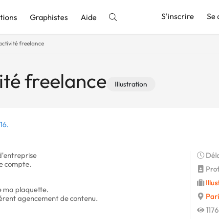
S'inscrire
Se 
tions
Graphistes
Aide
activité freelance
nnonce
ité freelance
Illustration
16.
d'entreprise
Déla
de compte.
Profi
Illu
e ma plaquette.
Pari
fférent agencement de contenu.
1176