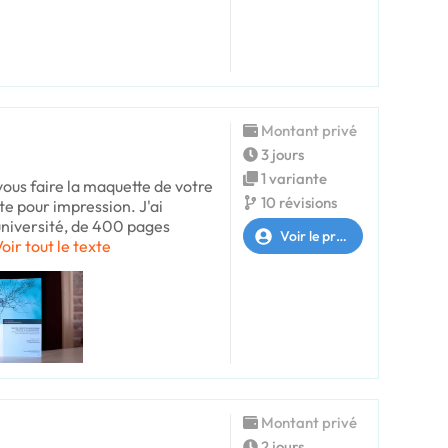
Montant privé
3 jours
1 variante
vous faire la maquette de votre
10 révisions
ête pour impression. J'ai
'université, de 400 pages
Voir le profil
oir tout le texte
Montant privé
2 jours