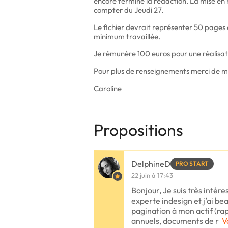
encore terminé la rédaction. La mise en
compter du Jeudi 27.
Le fichier devrait représenter 50 pages 
minimum travaillée.
Je rémunère 100 euros pour une réalisati
Pour plus de renseignements merci de 
Caroline
Propositions
DelphineD
PRO START
22 juin à 17:43
Bonjour, Je suis très intére
experte indesign et j’ai b
pagination à mon actif (ra
annuels, documents de r
V