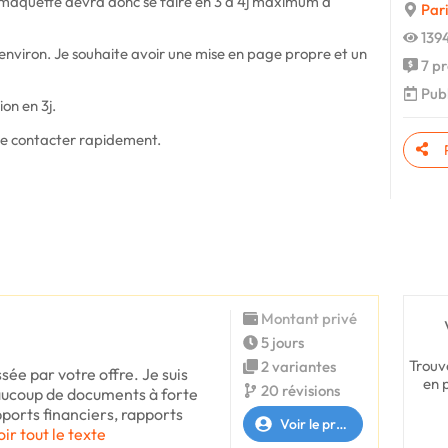
 maquette devra donc se faire en 3 à 4j maximum à
Pari
1394
environ. Je souhaite avoir une mise en page propre et un
7 pr
Publ
on en 3j.
me contacter rapidement.
Montant privé
5 jours
Trouv
2 variantes
ssée par votre offre. Je suis
en 
20 révisions
eaucoup de documents à forte
pports financiers, rapports
Voir le profil
oir tout le texte