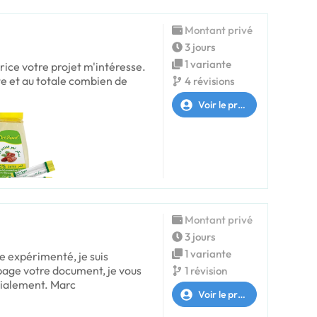
Montant privé
3 jours
1 variante
trice votre projet m'intéresse.
e et au totale combien de
4 révisions
Voir le profil
Montant privé
3 jours
1 variante
e expérimenté, je suis
page votre document, je vous
1 révision
dialement. Marc
Voir le profil