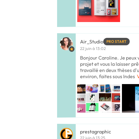
Air_Studio
PRO START
22 juin à 13:02
Bonjour Caroline. Je peux 
projet et vous la laisser pr
travaillé en deux thèses d
environ, faites sous Indes
V
prestagraphic
22 juin à 13:25