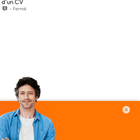
 d'un CV
7
Fermé