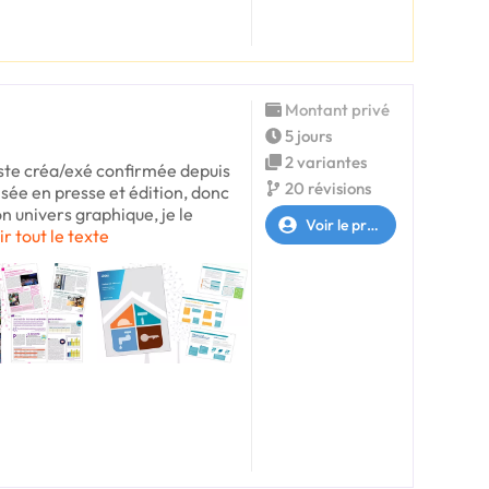
Montant privé
5 jours
2 variantes
ste créa/exé confirmée depuis
20 révisions
sée en presse et édition, donc
 univers graphique, je le
Voir le profil
ir tout le texte