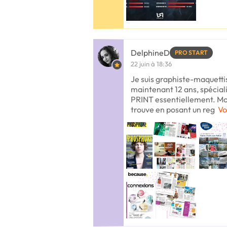
DelphineD
PRO START
22 juin à 18:36
Je suis graphiste-maquetti
maintenant 12 ans, spéciali
PRINT essentiellement. Mon
trouve en posant un reg
Vo