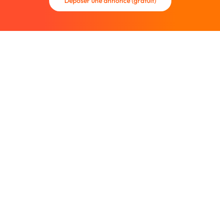
Déposer une annonce (gratuit)
La communauté des graphistes et des designers.
Trouvez un graphiste freelance ou recrutez un nouveau
collaborateur.
Entreprise
À propos
Nous contacter