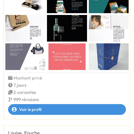
Montant privé
7 jours
2 variantes
999 révisions
Voir le profil
Louise_Fouche