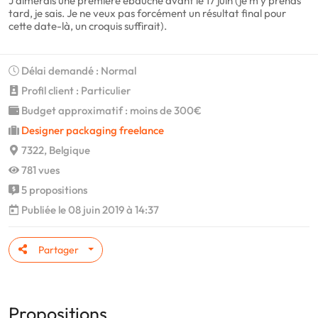
J'aimerais une première ébauche avant le 17 juin (je m'y prends
tard, je sais. Je ne veux pas forcément un résultat final pour
cette date-là, un croquis suffirait).
Délai demandé : Normal
Profil client : Particulier
Budget approximatif : moins de 300€
Designer packaging freelance
7322, Belgique
781 vues
5 propositions
Publiée le 08 juin 2019 à 14:37
Partager
Propositions