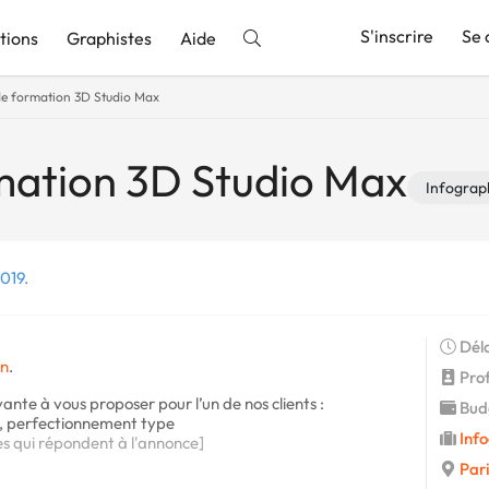
S'inscrire
Se 
tions
Graphistes
Aide
de formation 3D Studio Max
nnonce
mation 3D Studio Max
Infograp
2019.
Déla
on
.
Profi
ante à vous proposer pour l’un de nos clients :
Budg
ax, perfectionnement type
Info
es qui répondent à l'annonce]
Pari