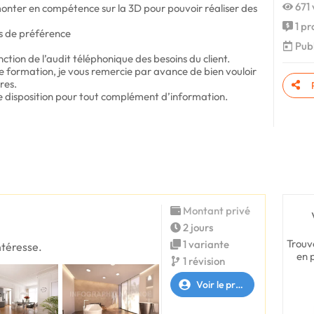
671 
 monter en compétence sur la 3D pour pouvoir réaliser des
1 pr
as de préférence
Publ
ction de l’audit téléphonique des besoins du client.
de formation, je vous remercie par avance de bien vouloir
res.
e disposition pour tout complément d’information.
Montant privé
2 jours
Trouv
1 variante
ntéresse.
en 
1 révision
Voir le profil