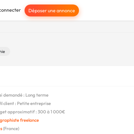
connecter
Déposer une annonce
hie
i demandé : Long terme
l client : Petite entreprise
et approximatif : 300 à 1 000€
graphiste freelance
s
(France)