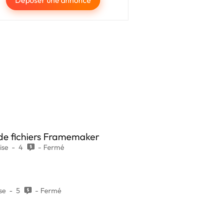
Déposer une annonce
 de fichiers Framemaker
ise
4
Fermé
se
5
Fermé