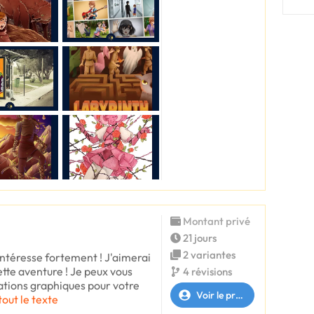
Montant privé
21 jours
2 variantes
ntéresse fortement ! J'aimerai
tte aventure ! Je peux vous
4 révisions
sations graphiques pour votre
Voir le profil
tout le texte