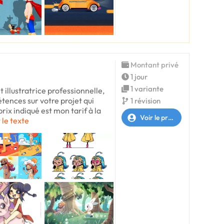
Montant privé
1 jour
1 variante
t illustratrice professionnelle,
ences sur votre projet qui
1 révision
rix indiqué est mon tarif à la
Voir le profil
 le texte