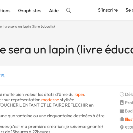
S'inscrire
Se 
tions
Graphistes
Aide
 livre sera un lapin (livre éducatis)
nnonce
e sera un lapin (livre éduc
19.
qui mette bien valeur les états d'âme du
lapin
.
Déla
gier sur représentation
moderne
stylisée
Profi
IT TOUCHER L'ENFANT ET LE FAIRE REFLECHIR en
Budg
 (une quarantaine ou une cinquantaine destinées à être
Illu
nues (c'est ma première création: je suis enseignante)
9225
urs de 15heures à 22heures.