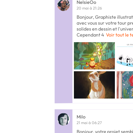
NelsieOo
20 mai à 21:26
Bonjour, Graphiste illustrat
avec vous sur votre tour pr
solides en dessin et l'univ
Cependant 4
Voir tout le 
Milo
21 mai à 06:27
Bonjour, votre projet sembl