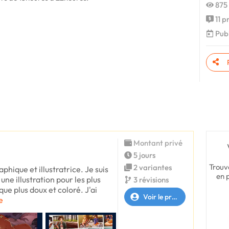
875 
11 p
Publ
Montant privé
5 jours
Trouv
2 variantes
aphique et illustratrice. Je suis
en 
 une illustration pour les plus
3 révisions
que plus doux et coloré. J'ai
Voir le profil
e