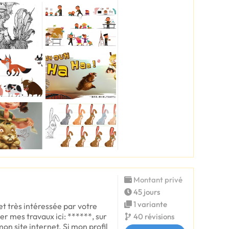
Montant privé
45 jours
1 variante
et très intéressée par votre
er mes travaux ici: ******, sur
40 révisions
n site internet. Si mon profil