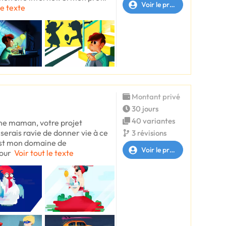
Voir le profil
le texte
Montant privé
30 jours
40 variantes
eune maman, votre projet
serais ravie de donner vie à ce
3 révisions
n est mon domaine de
Voir le profil
pour
Voir tout le texte