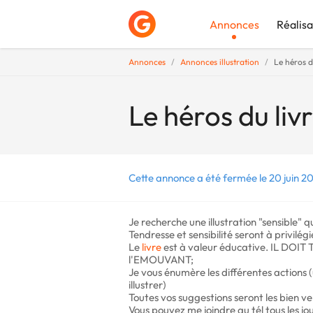
Annonces
Réalisa
Annonces
Annonces illustration
Le héros du
Déposer une a
Le héros du livr
Cette annonce a été fermée le 20 juin 20
Je recherche une illustration "sensible" 
Tendresse et sensibilité seront à privilé
Le
livre
est à valeur éducative. IL DO
l'EMOUVANT;
Je vous énumère les différentes actions
illustrer)
Toutes vos suggestions seront les bien ve
Vous pouvez me joindre au tél tous les jo