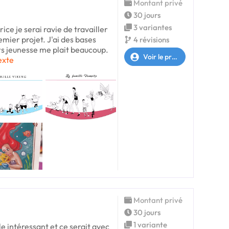
Montant privé
30 jours
3 variantes
rice je serai ravie de travailler
emier projet. J'ai des bases
4 révisions
ers jeunesse me plait beaucoup.
Voir le profil
texte
Montant privé
30 jours
1 variante
e intéressant et ce serait avec