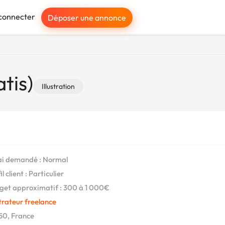
connecter
Déposer une annonce
atis)
Illustration
i demandé : Normal
l client : Particulier
et approximatif : 300 à 1 000€
strateur freelance
0, France