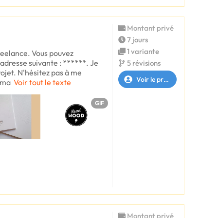
Montant privé
7 jours
1 variante
freelance. Vous pouvez
'adresse suivante : ******. Je
5 révisions
rojet. N'hésitez pas à me
Voir le profil
orma
Voir tout le texte
GIF
Montant privé