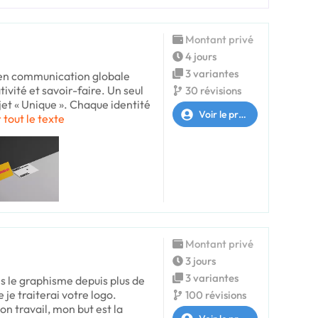
Montant privé
4 jours
3 variantes
 en communication globale
tivité et savoir-faire. Un seul
30 révisions
jet « Unique ». Chaque identité
Voir le profil
 tout le texte
Montant privé
3 jours
3 variantes
s le graphisme depuis plus de
e je traiterai votre logo.
100 révisions
n travail, mon but est la