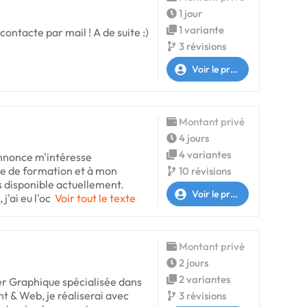
1 jour
1 variante
ontacte par mail ! A de suite :)
3 révisions
Voir le profil
Montant privé
4 jours
4 variantes
nnonce m'intéresse
te de formation et à mon
10 révisions
s disponible actuellement.
Voir le profil
j'ai eu l'oc
Voir tout le texte
Montant privé
2 jours
2 variantes
r Graphique spécialisée dans
nt & Web, je réaliserai avec
3 révisions