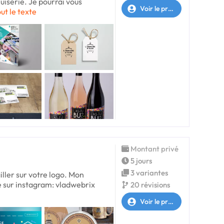
nuiserie. Je pourrai vous
Voir le profil
out le texte
Montant privé
5 jours
3 variantes
iller sur votre logo. Mon
e sur instagram: vladwebrix
20 révisions
Voir le profil