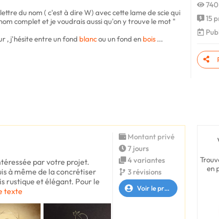
740
lettre du nom ( c'est à dire W) avec cette lame de scie qui
15 p
nom complet et je voudrais aussi qu'on y trouve le mot "
Publ
ur , j'hésite entre un fond
blanc
ou un fond en
bois
...
Montant privé
7 jours
Trouv
4 variantes
ntéressée par votre projet.
en 
 suis à même de la concrétiser
3 révisions
is rustique et élégant. Pour le
Voir le profil
le texte