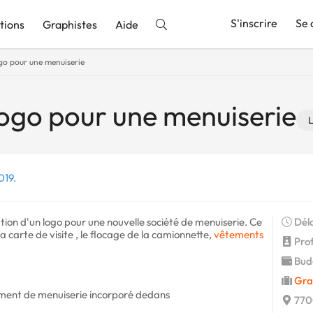
S'inscrire
Se 
tions
Graphistes
Aide
go pour une menuiserie
nnonce
logo pour une menuiserie
019.
tion d'un logo pour une nouvelle société de menuiserie. Ce
Déla
carte de visite , le flocage de la camionnette,
vêtements
Profi
Budg
Gra
ément de menuiserie incorporé dedans
7700