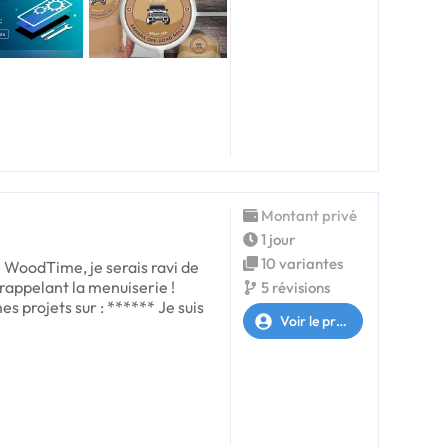
Montant privé
1 jour
10 variantes
é WoodTime, je serais ravi de
rappelant la menuiserie !
5 révisions
es projets sur : ****** Je suis
Voir le profil