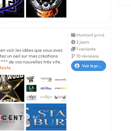
Montant privé
2 jours
1 variante
ien voir les idées que vous avez
tez un oeil sur mes créations
10 révisions
*** de vos nouvelles très vite.
Voir le profil
 texte