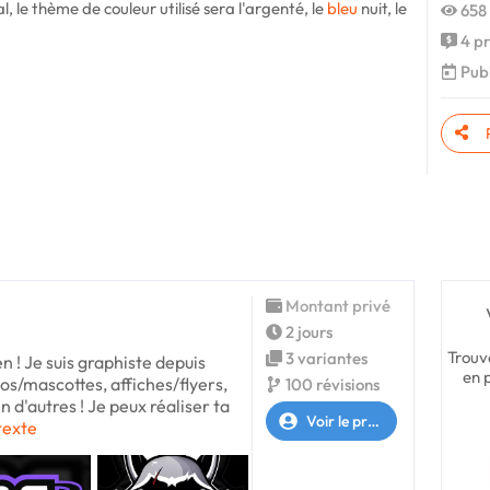
, le thème de couleur utilisé sera l'argenté, le
bleu
nuit, le
658 
4 pr
Publ
Montant privé
2 jours
Trouv
3 variantes
en ! Je suis graphiste depuis
en 
gos/mascottes, affiches/flyers,
100 révisions
 d'autres ! Je peux réaliser ta
Voir le profil
 texte