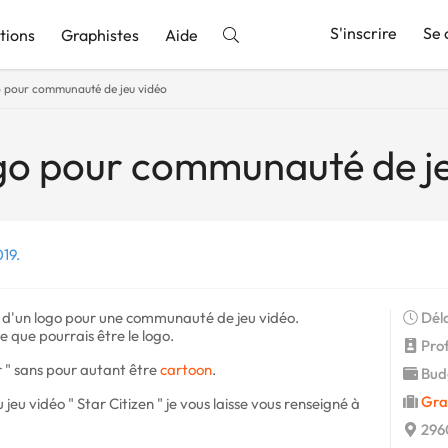
S'inscrire
Se 
tions
Graphistes
Aide
o pour communauté de jeu vidéo
nnonce
go pour communauté de je
19.
n d'un logo pour une communauté de jeu vidéo.
Déla
e que pourrais être le logo.
Profi
r " sans pour autant être
cartoon
.
Budg
Gra
 jeu vidéo " Star Citizen " je vous laisse vous renseigné à
296