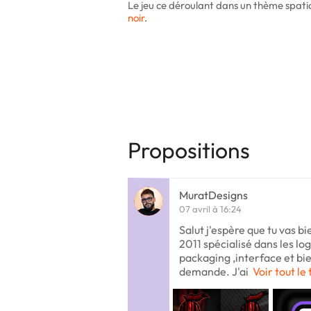
Le jeu ce déroulant dans un thème spatial
noir
.
Propositions
MuratDesigns
07 avril à 16:24
Salut j'espère que tu vas bi
2011 spécialisé dans les lo
packaging ,interface et bien
demande. J'ai
Voir tout le