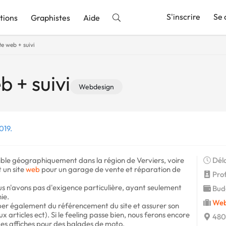
S'inscrire
Se 
tions
Graphistes
Aide
te web + suivi
nnonce
b + suivi
Webdesign
019.
ible géographiquement dans la région de Verviers, voire
Déla
 un site
web
pour un garage de vente et réparation de
Profi
Nous n'avons pas d'exigence particulière, ayant seulement
Budg
ie.
Web
per également du référencement du site et assurer son
 articles ect). Si le feeling passe bien, nous ferons encore
4800
des affiches pour des balades de moto.