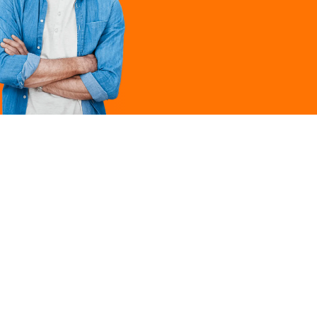
Légal
ques
Mentions légales
ille
Politique de
confidentialité
Conditions générales