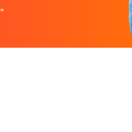
ce
Entreprise
Ressources
 designers.
À propos
Nos guides prati
rutez un
Nous contacter
Freelances par v
Partenaires
Centre d'aide
Avis sur Graphiste.com
Le blog
Nos tarifs