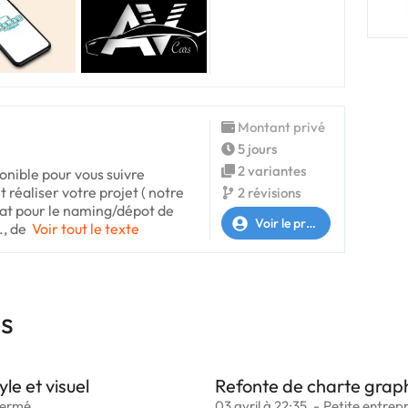
Montant privé
5 jours
2 variantes
onible pour vous suivre
 réaliser votre projet ( notre
2 révisions
at pour le naming/dépot de
Voir le profil
, de
Voir tout le texte
es
le et visuel
Refonte de charte gra
ermé
03 avril à 22:35
Petite entrepr