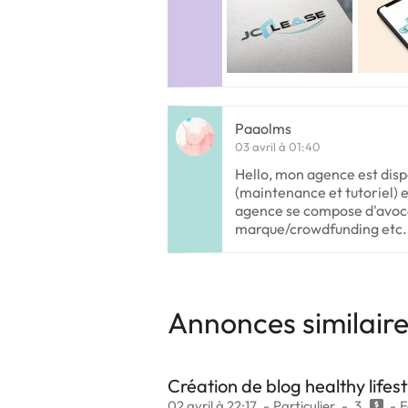
Paaolms
03 avril à 01:40
Hello, mon agence est disp
(maintenance et tutoriel) et
agence se compose d'avoc
marque/crowdfunding etc..
Annonces similair
Création de blog healthy lifesty
02 avril à 22:17
Particulier
3
F