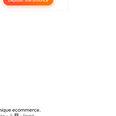
phique ecommerce.
ise
9
Fermé