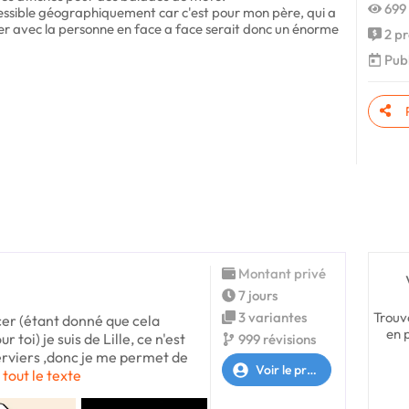
699 
cessible géographiquement car c'est pour mon père, qui a
r avec la personne en face a face serait donc un énorme
2 pr
Publ
Montant privé
7 jours
Trouv
3 variantes
er (étant donné que cela
en 
toi) je suis de Lille, ce n'est
999 révisions
Verviers ,donc je me permet de
Voir le profil
 tout le texte