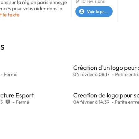
10 révisions
ans sur la région parisienne, je
ces pour vous aider dans la
Voir le profil
t le texte
es
Création d’un logo pour 
Fermé
04 février à 08:17
Petite entr
ucture Esport
Creation de logo pour so
5
Fermé
04 février à 14:39
Petite entr