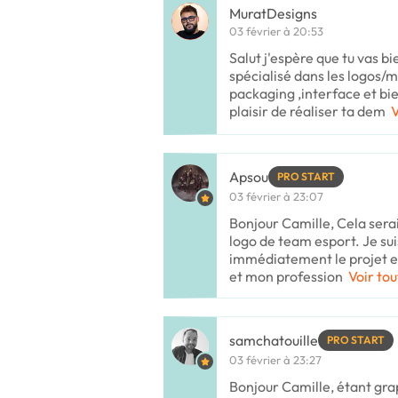
MuratDesigns
03 février à 20:53
Salut j'espère que tu vas b
spécialisé dans les logos/m
packaging ,interface et bie
plaisir de réaliser ta dem
V
Apsou
PRO START
03 février à 23:07
Bonjour Camille, Cela serait
logo de team esport. Je s
immédiatement le projet e
et mon profession
Voir tou
samchatouille
PRO START
03 février à 23:27
Bonjour Camille, étant grap