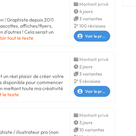
Montant privé
4 jours
3 variantes
ien ! Graphiste depuis 2011
ascottes, affiches/flyers,
100 révisions
n d'autres ! Cela serait un
Voir le profil
oir tout le texte
Montant privé
2 jours
3 variantes
 un réel plaisir de créer votre
5 révisions
uis disponible pour commencer
n mettant toute ma créativité
Voir le profil
t le texte
Montant privé
3 jours
10 variantes
histe / illustrateur pro (non