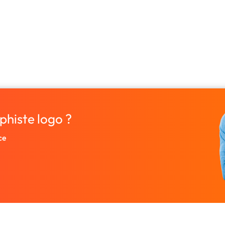
phiste logo ?
ce