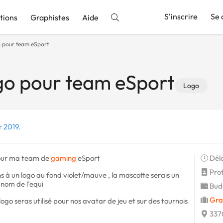
S'inscrire
Se 
tions
Graphistes
Aide
o pour team eSport
nnonce
go pour team eSport
Logo
r 2019.
 pour ma team de
gaming
eSport
Déla
Profi
s à un logo au fond violet/mauve , la mascotte serais un
 nom de l’equi
Budg
Gra
ogo seras utilisé pour nos avatar de jeu et sur des tournois
337