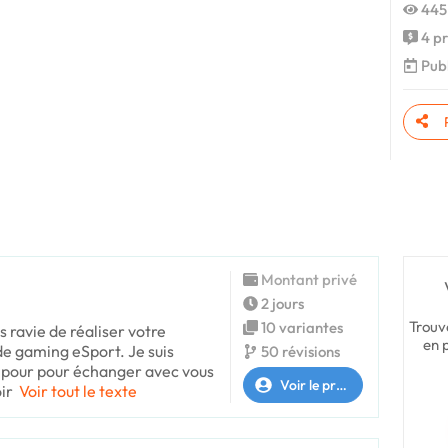
445
4 pr
Publ
Montant privé
2 jours
Trouv
10 variantes
s ravie de réaliser votre
en 
e gaming eSport. Je suis
50 révisions
 pour pour échanger avec vous
Voir le profil
ir
Voir tout le texte