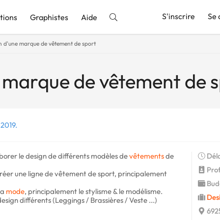
S'inscrire
Se 
tions
Graphistes
Aide
n d'une marque de vêtement de sport
nnonce
 marque de vêtement de s
 2019.
borer le design de différents modèles de
vêtements
de
Déla
Profi
créer une ligne de vêtement de sport, principalement
Budg
la
mode
, principalement le stylisme & le modélisme.
Desi
sign différents (Leggings / Brassières / Veste ...)
6925