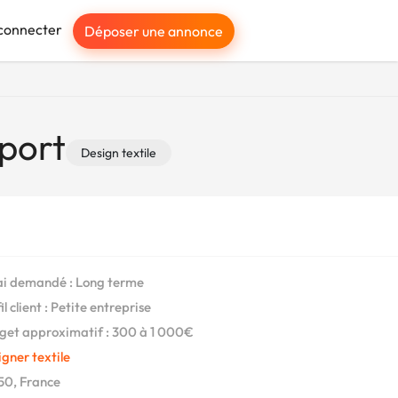
connecter
Déposer une annonce
port
Design textile
i demandé : Long terme
l client : Petite entreprise
et approximatif : 300 à 1 000€
gner textile
0, France