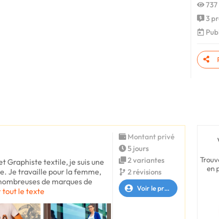
737 
3 pr
Publ
Montant privé
5 jours
Trouv
2 variantes
t Graphiste textile, je suis une
en 
e. Je travaille pour la femme,
2 révisions
 nombreuses de marques de
Voir le profil
 tout le texte