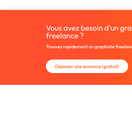
Vous avez besoin d'un grap
freelance ?
Trouvez rapidement un graphiste freelan
Déposer une annonce (gratuit)
La communauté des graphistes et des
Trouvez un graphiste freelance ou rec
nouveau collaborateur.