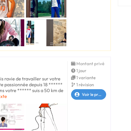
Montant privé
1 jour
1 variante
s ravie de travailler sur votre
ste passionnée depuis 18 ******
1 révision
ns votre ****** suis a 50 km de
Voir le profil
exte