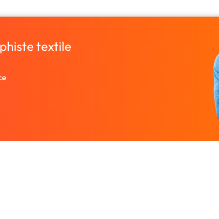
histe textile
ce
Entreprise
Ressources
 designers.
À propos
Nos guides prati
rutez un
Nous contacter
Freelances par v