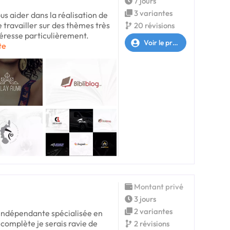
7 jours
3 variantes
ous aider dans la réalisation de
de travailler sur des thèmes très
20 révisions
téresse particulièrement.
Voir le profil
te
Montant privé
3 jours
2 variantes
 indépendante spécialisée en
 complète je serais ravie de
2 révisions