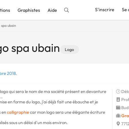
S'inscrire
Se 
tions
Graphistes
Aide
o spa ubain
nnonce
go spa ubain
Logo
bre 2018.
 logo qui sera le nom de ma société présent en devanture
Déla
..
Profi
se en forme du logo, j'ai déjà fait une ébauche et je
Budg
s en
calligraphie
car mon logo sera une élégante écriture
Gra
isés sous un délai d'un mois environ.
7712