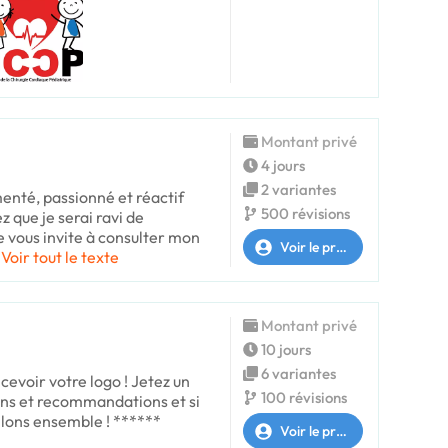
Montant privé
4 jours
2 variantes
enté, passionné et réactif
500 révisions
z que je serai ravi de
Je vous invite à consulter mon
Voir le profil
Voir tout le texte
Montant privé
10 jours
6 variantes
ncevoir votre logo ! Jetez un
100 révisions
ions et recommandations et si
illons ensemble ! ******
Voir le profil