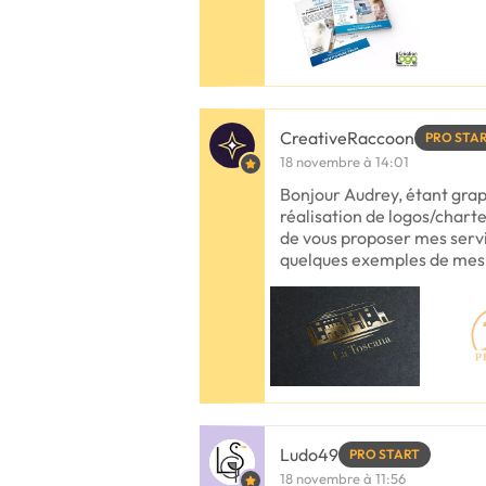
CreativeRaccoon
PRO STA
18 novembre à 14:01
Bonjour Audrey, étant grap
réalisation de logos/chart
de vous proposer mes servi
quelques exemples de mes 
Ludo49
PRO START
18 novembre à 11:56