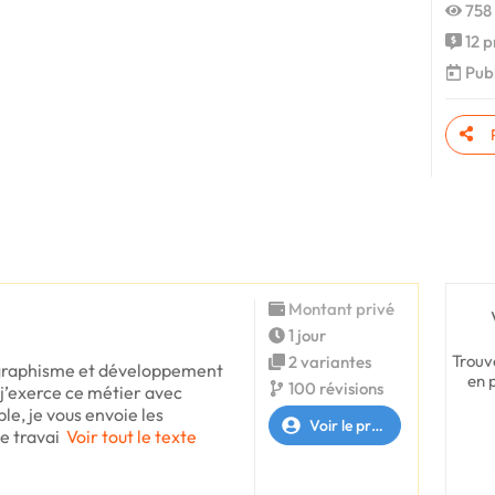
758 
12 p
Publ
Montant privé
1 jour
Trouv
2 variantes
 graphisme et développement
en 
100 révisions
 j’exerce ce métier avec
e, je vous envoie les
Voir le profil
e travai
Voir tout le texte