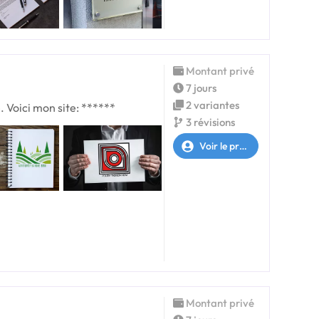
Montant privé
7 jours
2 variantes
. Voici mon site: ******
3 révisions
Voir le profil
Montant privé