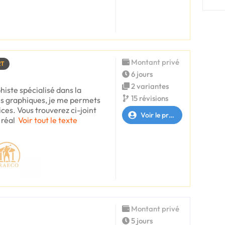
Montant privé
RT
6 jours
2 variantes
histe spécialisé dans la
15 révisions
es graphiques, je me permets
ces. Vous trouverez ci-joint
Voir le profil
réal
Voir tout le texte
Montant privé
5 jours