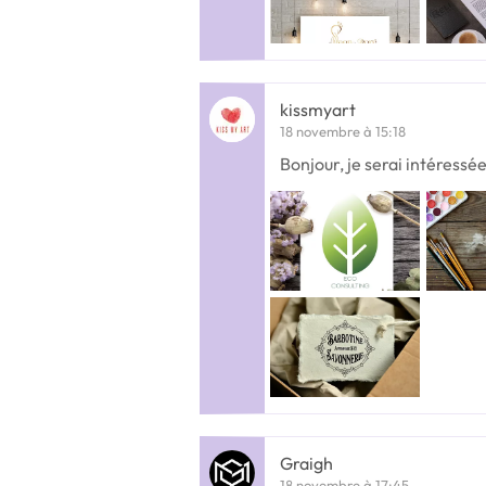
kissmyart
18 novembre à 15:18
Bonjour, je serai intéressée
Graigh
18 novembre à 17:45