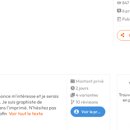
847 
6 pr
Publ
Montant privé
2 jours
Trouv
4 variantes
once m'intéresse et je serais
en 
. Je suis graphiste de
10 révisions
ans l'imprimé. N'hésitez pas
Voir le profil
afin
Voir tout le texte