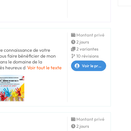
Montant privé
2 jours
2 variantes
re connaissance de votre
ous faire bénéficier de mon
10 révisions
ans le domaine de la
Voir le profil
ès heureux d
Voir tout le texte
Montant privé
2 jours