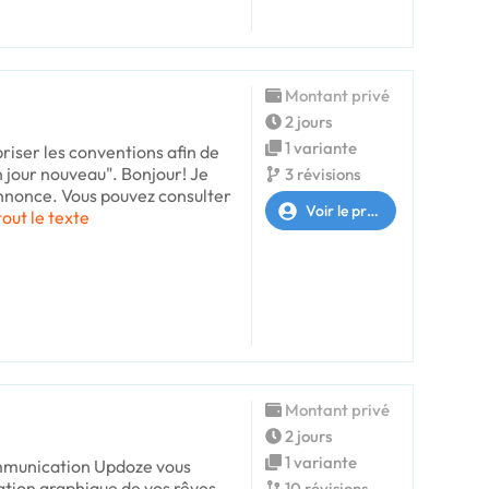
Montant privé
2 jours
1 variante
briser les conventions afin de
n jour nouveau". Bonjour! Je
3 révisions
annonce. Vous pouvez consulter
Voir le profil
tout le texte
Montant privé
2 jours
1 variante
ommunication Updoze vous
ation graphique de vos rêves.
10 révisions