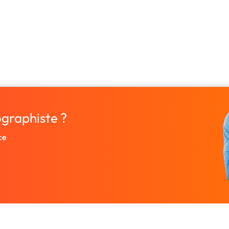
ographiste ?
ce