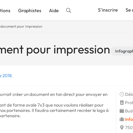
S'inscrire
Se 
tions
Graphistes
Aide
 document pour impression
nnonce
ment pour impression
Infograp
e 2018.
ourrait créer un document en ton direct pour envoyer en
Déla
Profi
ant de forme ovale 7x3 que nous voulons réaliser pour
nos partenaires. Il faudra certainement recréer le logo à
Budg
partenaire.
Info
7501