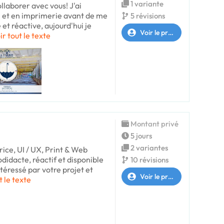
1 variante
ollaborer avec vous! J'ai
m et en imprimerie avant de me
5 révisions
et réactive, aujourd'hui je
Voir le profil
ir tout le texte
Montant privé
5 jours
2 variantes
ice, UI / UX, Print & Web
didacte, réactif et disponible
10 révisions
intéressé par votre projet et
Voir le profil
t le texte