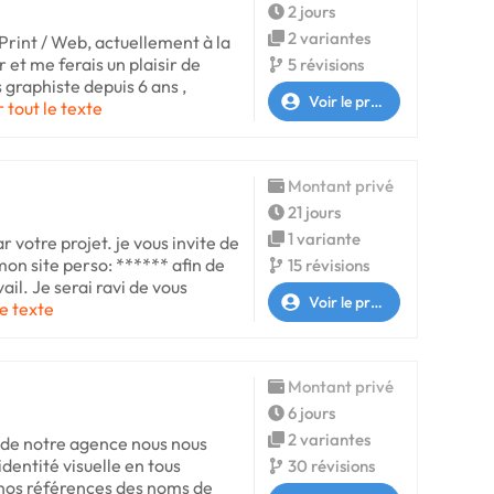
2 jours
2 variantes
Print / Web, actuellement à la
 et me ferais un plaisir de
5 révisions
s graphiste depuis 6 ans ,
Voir le profil
r tout le texte
Montant privé
21 jours
1 variante
ar votre projet. je vous invite de
on site perso: ****** afin de
15 révisions
ail. Je serai ravi de vous
Voir le profil
le texte
Montant privé
6 jours
2 variantes
n de notre agence nous nous
dentité visuelle en tous
30 révisions
nos références des noms de