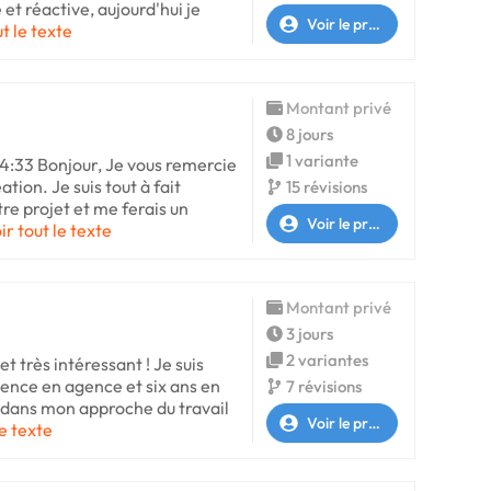
et réactive, aujourd'hui je
Voir le profil
ut le texte
Montant privé
8 jours
1 variante
14:33 Bonjour, Je vous remercie
ion. Je suis tout à fait
15 révisions
tre projet et me ferais un
Voir le profil
ir tout le texte
Montant privé
3 jours
2 variantes
t très intéressant ! Je suis
rience en agence et six ans en
7 révisions
t dans mon approche du travail
Voir le profil
le texte