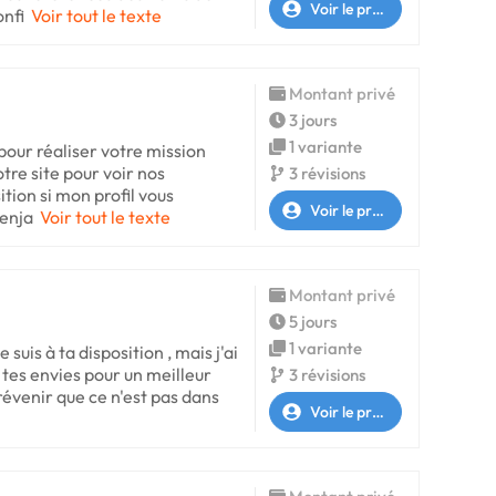
Voir le profil
onfi
Voir tout le texte
Montant privé
3 jours
1 variante
 pour réaliser votre mission
tre site pour voir nos
3 révisions
ition si mon profil vous
Voir le profil
Benja
Voir tout le texte
Montant privé
5 jours
1 variante
e suis à ta disposition , mais j'ai
r tes envies pour un meilleur
3 révisions
prévenir que ce n'est pas dans
Voir le profil