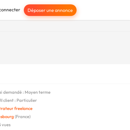
connecter
Déposer une annonce
i demandé : Moyen terme
l client : Particulier
strateur freelance
asbourg
(France)
 vues