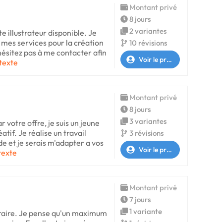
Montant privé
8 jours
2 variantes
te illustrateur disponible. Je
 mes services pour la création
10 révisions
hésitez pas à me contacter afin
Voir le profil
 texte
Montant privé
8 jours
3 variantes
r votre offre, je suis un jeune
atif. Je réalise un travail
3 révisions
e et je serais m'adapter a vos
Voir le profil
 texte
Montant privé
7 jours
1 variante
oraire. Je pense qu'un maximum