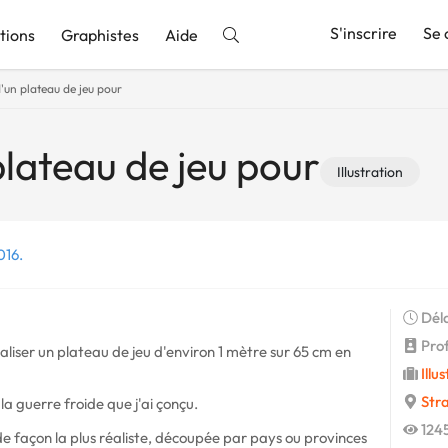
S'inscrire
Se 
tions
Graphistes
Aide
'un plateau de jeu pour
nnonce
plateau de jeu pour
Illustration
016.
Déla
Profi
liser un plateau de jeu d'environ 1 mètre sur 65 cm en
Illu
Str
la guerre froide que j'ai çonçu.
1245
e façon la plus réaliste, découpée par pays ou provinces