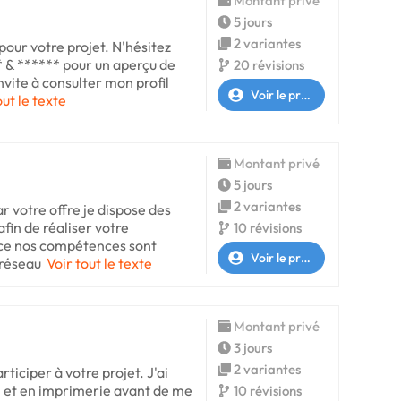
Montant privé
5 jours
2 variantes
 pour votre projet. N'hésitez
* & ****** pour un aperçu de
20 révisions
nvite à consulter mon profil
Voir le profil
out le texte
Montant privé
5 jours
2 variantes
ar votre offre je dispose des
in de réaliser votre
10 révisions
ce nos compétences sont
Voir le profil
 réseau
Voir tout le texte
Montant privé
3 jours
2 variantes
rticiper à votre projet. J'ai
m et en imprimerie avant de me
10 révisions