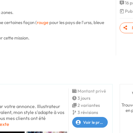
16 p
Publ
 zones.
e certaines façon (
rouge
pour les pays de l'urss, bleue
 cette mission.
Montant privé
3 jours
Trouv
2 variantes
ar votre annonce. Illustrateur
en 
valent, mon style s'adapte à vos
3 révisions
ous mes clients ont été
Voir le profil
texte