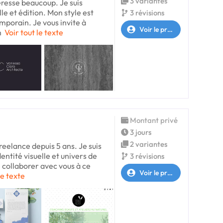
3 variantes
éresse beaucoup. Je suis
lle et édition. Mon style est
3 révisions
mporain. Je vous invite à
Voir le profil
m
Voir tout le texte
Montant privé
3 jours
2 variantes
freelance depuis 5 ans. Je suis
entité visuelle et univers de
3 révisions
e collaborer avec vous à ce
Voir le profil
le texte