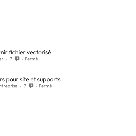
ir fichier vectorisé
er
7
Fermé
rs pour site et supports
ntreprise
7
Fermé