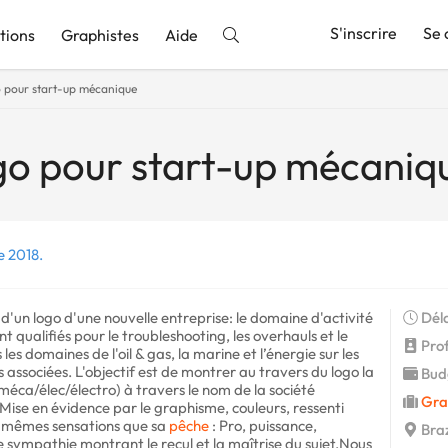
S'inscrire
Se 
tions
Graphistes
Aide
o pour start-up mécanique
nnonce
go pour start-up mécaniq
e 2018.
d'un logo d'une nouvelle entreprise: le domaine d'activité
Déla
t qualifiés pour le troubleshooting, les overhauls et le
Profi
es domaines de l'oil & gas, la marine et l’énergie sur les
ssociées. L'objectif est de montrer au travers du logo la
Budg
(méca/élec/électro) à travers le nom de la société
Gra
ise en évidence par le graphisme, couleurs, ressenti
les mêmes sensations que sa
pêche
: Pro, puissance,
Braz
ne sympathie montrant le recul et la maîtrise du sujet.Nous