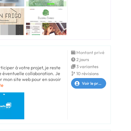
Montant privé
2 jours
3 variantes
ticiper à votre projet, je reste
e éventuelle collaboration. Je
10 révisions
ur mon site web pour en savoir
Voir le profil
te