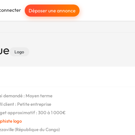
connecter
Déposer une annonce
ue
Logo
i demandé : Moyen terme
l client : Petite entreprise
et approximatif : 300 à 1 000€
phiste logo
zaville (République du Congo)