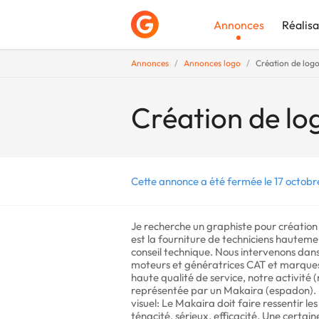
Annonces
Réalisa
Annonces
Annonces logo
Création de log
Déposer une a
Création de lo
Cette annonce a été fermée le 17 octobr
Je recherche un graphiste pour création 
est la fourniture de techniciens hautemen
conseil technique. Nous intervenons dans l
moteurs et génératrices CAT et marques a
haute qualité de service, notre activité 
représentée par un Makaira (espadon). M
visuel: Le Makaira doit faire ressentir 
ténacité, sérieux, efficacité. Une certai