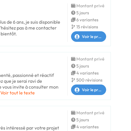
Montant privé
5 jours
6 variantes
us de 6 ans, je suis disponible
15 révisions
n'hésitez pas à me contacter
 bientôt.
Voir le profil
Montant privé
5 jours
4 variantes
enté, passionné et réactif
500 révisions
z que je serai ravi de
Je vous invite à consulter mon
Voir le profil
Voir tout le texte
Montant privé
5 jours
4 variantes
rès intéressé par votre projet