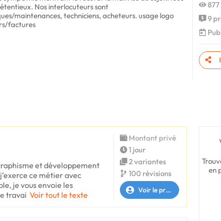
877 
étentieux. Nos interlocuteurs sont
iques/maintenances, techniciens, acheteurs. usage logo
9 pr
ers/factures
Publ
Montant privé
1 jour
Trouv
2 variantes
 graphisme et développement
en 
100 révisions
 j’exerce ce métier avec
e, je vous envoie les
Voir le profil
e travai
Voir tout le texte