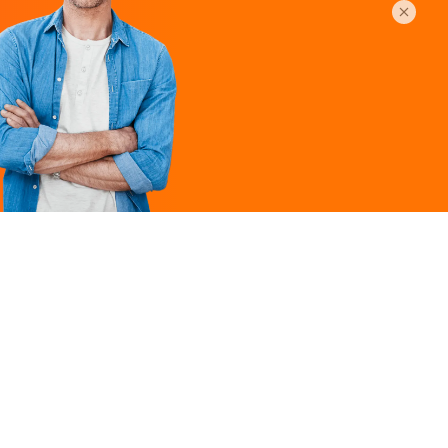
Légal
ques
Mentions légales
ille
Politique de
confidentialité
Conditions générales