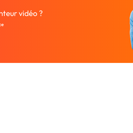
nteur vidéo ?
ce
Entreprise
Ressources
 designers.
À propos
Nos guides prati
rutez un
Nous contacter
Freelances par v
Partenaires
Centre d'aide
Avis sur Graphiste.com
Le blog