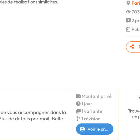
es de réalisations similaires.
Pari
703
2 pr
Publ
Montant privé
1 jour
Trouv
1 variante
s de vous accompagner dans la
en 
Plus de détails par mail. Belle
1 révision
Voir le profil