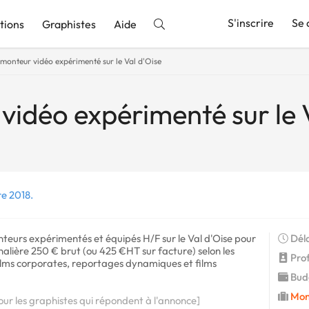
S'inscrire
Se 
tions
Graphistes
Aide
monteur vidéo expérimenté sur le Val d'Oise
nnonce
vidéo expérimenté sur le 
re 2018.
eurs expérimentés et équipés H/F sur le Val d'Oise pour
Déla
nalière 250 € brut (ou 425 €HT sur facture) selon les
Profi
s (films corporates, reportages dynamiques et films
Budg
Mon
our les graphistes qui répondent à l'annonce]