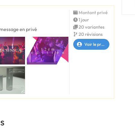
Montant privé
1 jour
20 variantes
n message en privé
20 révisions
Voir le profil
es