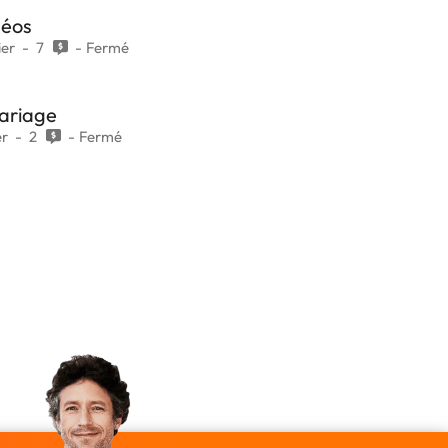
déos
ier
7
Fermé
ariage
er
2
Fermé