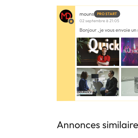
mouns
PRO START
02 septembre à 21:05
Bonjour , je vous envoie u
Annonces similair