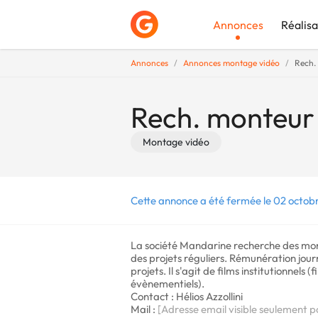
Annonces
Réalisa
Annonces
Annonces montage vidéo
Rech. 
Déposer une a
Rech. monteur 
Montage vidéo
Cette annonce a été fermée le 02 octob
La société Mandarine recherche des mont
des projets réguliers. Rémunération jour
projets. Il s'agit de films institutionnel
évènementiels).
Contact : Hélios Azzollini
Mail :
[Adresse email visible seulement p