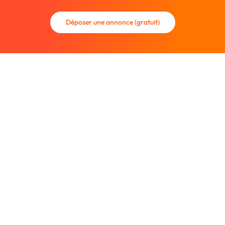
Déposer une annonce (gratuit)
La communauté des graphistes et des designers.
Trouvez un graphiste freelance ou recrutez un nouveau
collaborateur.
Entreprise
À propos