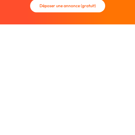
Déposer une annonce (gratuit)
La communauté des graphistes et des designers.
Trouvez un graphiste freelance ou recrutez un nouveau
collaborateur.
Entreprise
À propos
Nous contacter