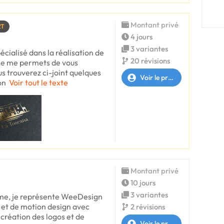
Montant privé
RT
4 jours
3 variantes
écialisé dans la réalisation de
20 révisions
 je me permets de vous
s trouverez ci-joint quelques
Voir le profil
on
Voir tout le texte
Montant privé
10 jours
3 variantes
ime, je représente WeeDesign
 et de motion design avec
2 révisions
création des logos et de
Voir le profil