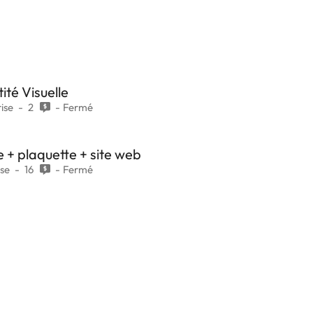
ité Visuelle
ise
2
Fermé
 + plaquette + site web
ise
16
Fermé