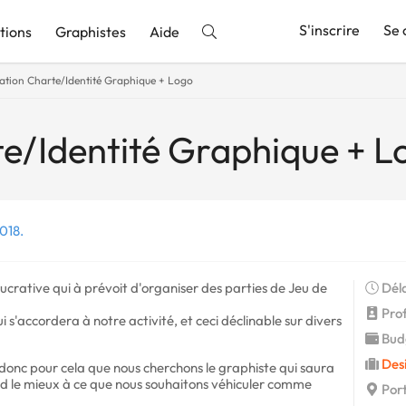
S'inscrire
Se 
tions
Graphistes
Aide
ation Charte/Identité Graphique + Logo
nnonce
e/Identité Graphique + L
018.
ucrative qui à prévoit d'organiser des parties de Jeu de
Déla
Profi
i s'accordera à notre activité, et ceci déclinable sur divers
Budg
Des
t donc pour cela que nous cherchons le graphiste qui saura
pond le mieux à ce que nous souhaitons véhiculer comme
Port