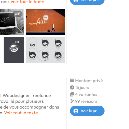
s nou
Voir tout le texte
GIF
GIF
Montant privé
15 jours
4 variantes
 et Webdesigner freelance
travaillé pour plusieurs
99 révisions
avie de vous accompagner dans
Voir le profil
éa
Voir tout le texte