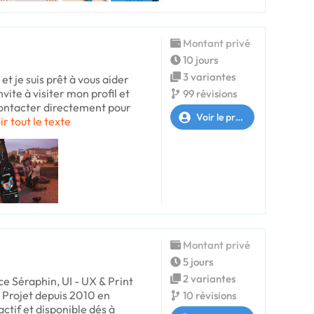
Montant privé
10 jours
3 variantes
et je suis prêt à vous aider
nvite à visiter mon profil et
99 révisions
contacter directement pour
Voir le profil
ir tout le texte
Montant privé
5 jours
2 variantes
 Séraphin, UI - UX & Print
 Projet depuis 2010 en
10 révisions
ctif et disponible dés à