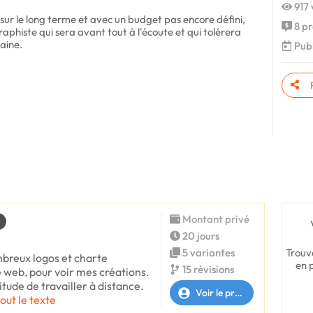
917 
, sur le long terme et avec un budget pas encore défini,
8 pr
phiste qui sera avant tout à l'écoute et qui tolérera
aine.
Publ
Montant privé
20 jours
Trouv
5 variantes
mbreux logos et charte
en 
15 révisions
e web, pour voir mes créations.
bitude de travailler à distance.
Voir le profil
tout le texte