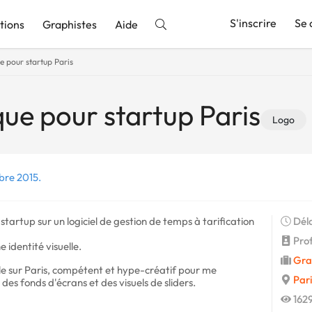
S'inscrire
Se 
tions
Graphistes
Aide
 pour startup Paris
nnonce
ue pour startup Paris
Logo
bre 2015.
 startup sur un logiciel de gestion de temps à tarification
Déla
Profi
e identité visuelle.
Gra
ble sur Paris, compétent et hype-créatif pour me
Pari
des fonds d'écrans et des visuels de sliders.
1629