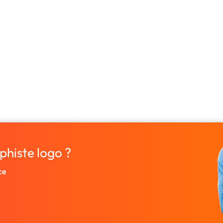
phiste logo ?
ce