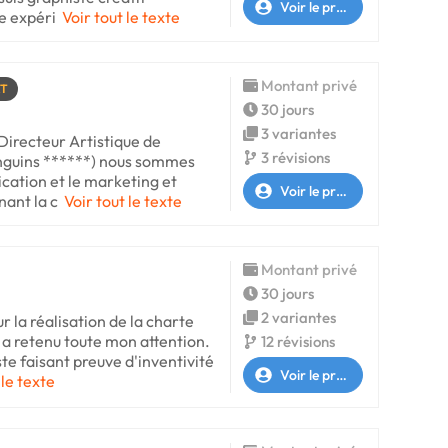
Voir le profil
e expéri
Voir tout le texte
Montant privé
RT
30 jours
3 variantes
Directeur Artistique de
3 révisions
nguins ******) nous sommes
cation et le marketing et
Voir le profil
ant la c
Voir tout le texte
Montant privé
30 jours
2 variantes
 la réalisation de la charte
 a retenu toute mon attention.
12 révisions
te faisant preuve d'inventivité
Voir le profil
 le texte