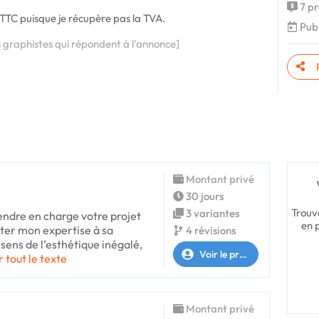
7 pr
t TTC puisque je récupère pas la TVA.
Publ
s graphistes qui répondent à l'annonce]
Montant privé
30 jours
Trouv
3 variantes
rendre en charge votre projet
en 
rter mon expertise à sa
4 révisions
 sens de l’esthétique inégalé,
Voir le profil
r tout le texte
Montant privé