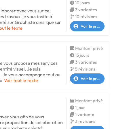
10 jours
3 variantes
ollaborer avec vous sur ce
s travaux, je vous invite à
10 révisions
nté sur Graphiste ainsi que sur
Voir le profil
out le texte
Montant privé
15 jours
3 variantes
 je vous propose mes services
entité visuel. Je suis
5 révisions
e. Je vous accompagne tout au
Voir le profil
io
Voir tout le texte
Montant privé
1 jour
1 variante
avec vous afin de vous
3 révisions
re proposition de collaboration
uis graphiste créatif